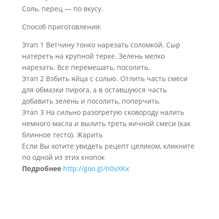
Соль, перец — по вкусу.
Способ приготовления:
Этап 1 Ветчину тонко нарезать соломкой. Сыр
натереть на крупной терке. Зелень мелко
нарезать. Все перемешать, посолить.
Этап 2 Взбить яйца с солью. Отлить часть смеси
для обмазки пирога, а в оставшуюся часть
добавить зелень и посолить, поперчить.
Этап 3 На сильно разогретую сковороду налить
немного масла и вылить треть яичной смеси (как
блинное тесто). Жарить
Если Вы хотите увидеть рецепт целиком, кликните
по одной из этих кнопок
Подробнее
http://goo.gl/n0vXKx