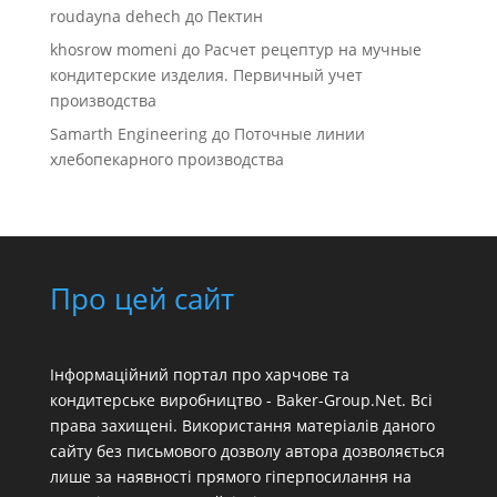
roudayna dehech
до
Пектин
khosrow momeni
до
Расчет рецептур на мучные
кондитерские изделия. Первичный учет
производства
Samarth Engineering
до
Поточные линии
хлебопекарного производства
Про цей сайт
Інформаційний портал про харчове та
кондитерське виробництво - Baker-Group.Net. Всі
права захищені. Використання матеріалів даного
сайту без письмового дозволу автора дозволяється
лише за наявності прямого гіперпосилання на