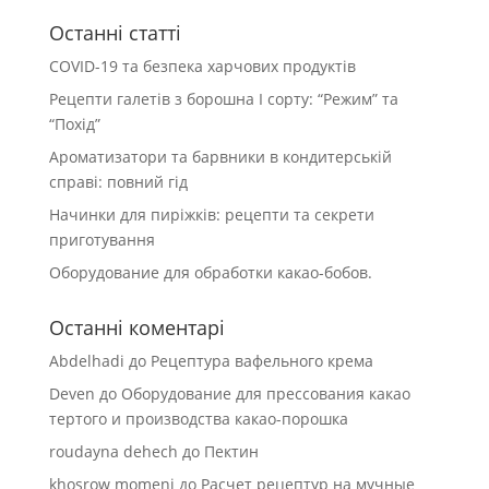
Останні статті
COVID-19 та безпека харчових продуктів
Рецепти галетів з борошна І сорту: “Режим” та
“Похід”
Ароматизатори та барвники в кондитерській
справі: повний гід
Начинки для пиріжків: рецепти та секрети
приготування
Оборудование для обработки какао-бобов.
Останні коментарі
Abdelhadi
до
Рецептура вафельного крема
Deven
до
Оборудование для прессования какао
тертого и производства какао-порошка
roudayna dehech
до
Пектин
khosrow momeni
до
Расчет рецептур на мучные