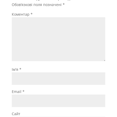
Обов’язкові поля позначені
*
Коментар
*
Ім'я
*
Email
*
Сайт