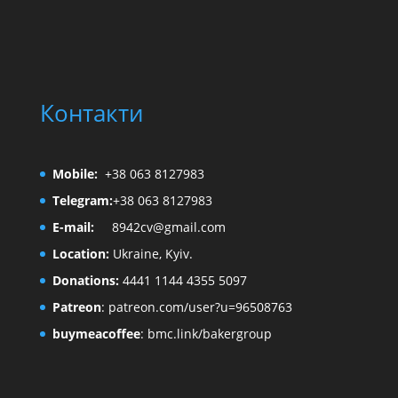
Контакти
Mobile:
+38 063 8127983
Telegram:
+38 063 8127983
E-mail:
8942cv@gmail.com
Location:
Ukraine, Kyiv.
Donations:
4441 1144 4355 5097
Patreon
:
patreon.com/user?u=96508763
buymeacoffee
:
bmc.link/bakergroup