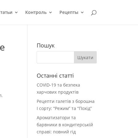
татьи
Контроль
Рецепты
е
Пошук
Останні статті
COVID-19 та безпека
харчових продуктів
л.
Рецепти галетів з борошна
І сорту: “Режим” та “Похід”
Ароматизатори та
барвники в кондитерській
справі: повний гід