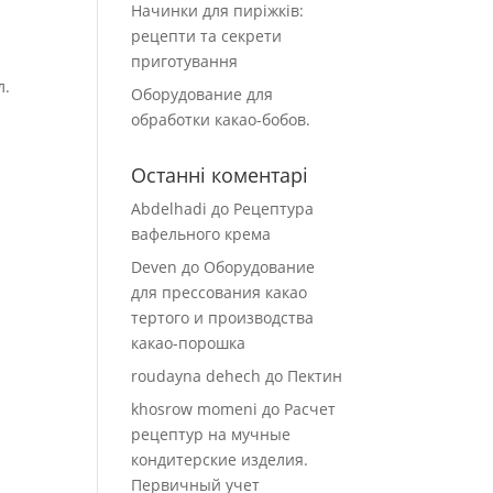
Начинки для пиріжків:
рецепти та секрети
приготування
л.
Оборудование для
обработки какао-бобов.
Останні коментарі
Abdelhadi
до
Рецептура
вафельного крема
Deven
до
Оборудование
для прессования какао
тертого и производства
какао-порошка
roudayna dehech
до
Пектин
khosrow momeni
до
Расчет
рецептур на мучные
кондитерские изделия.
Первичный учет