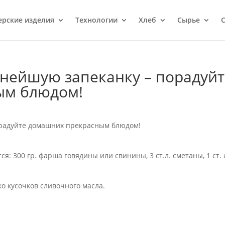
ерcкие изделия
Технологии
Хлеб
Сырье
С
снейшую запеканку – порадуйт
ым блюдом!
орадуйте домашних прекрасным блюдом!
: 300 гр. фарша говядины или свинины, 3 ст.л. сметаны, 1 ст. 
ко кусочков сливочного масла.