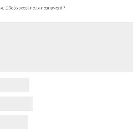
я.
Обов’язкові поля позначені
*