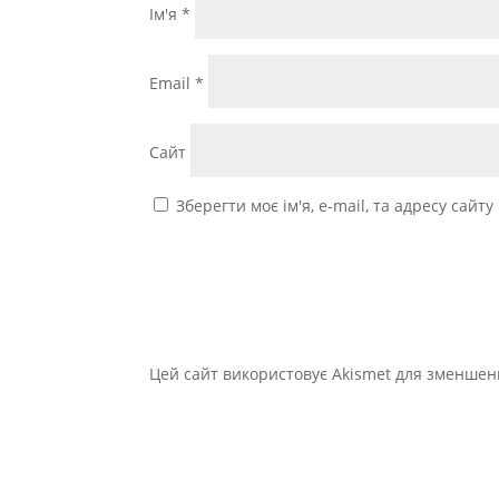
Ім'я
*
Email
*
Сайт
Зберегти моє ім'я, e-mail, та адресу сайт
Цей сайт використовує Akismet для зменшен