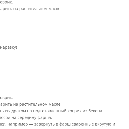
коврик.
жарить на растительном масле…
 нарезку)
коврик.
жарить на растительном масле.
ь квадратом на подготовленный коврик из бекона.
лосой на середину фарша.
инки, например — завернуть в фарш сваренные вкрутую и