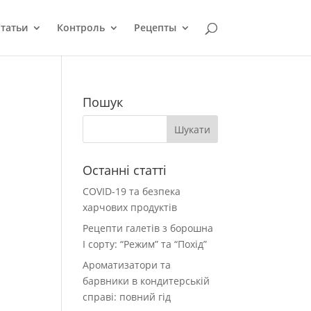
татьи
Контроль
Рецепты
Пошук
Останні статті
COVID-19 та безпека
харчових продуктів
Рецепти галетів з борошна
І сорту: “Режим” та “Похід”
Ароматизатори та
барвники в кондитерській
справі: повний гід