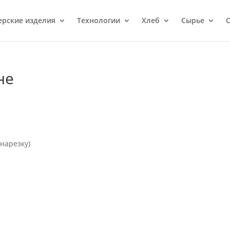
ерcкие изделия
Технологии
Хлеб
Сырье
С
не
 нарезку)