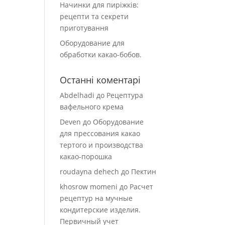
Начинки для пиріжків:
рецепти та секрети
приготування
Оборудование для
обработки какао-бобов.
Останні коментарі
Abdelhadi
до
Рецептура
вафельного крема
Deven
до
Оборудование
для прессования какао
тертого и производства
какао-порошка
roudayna dehech
до
Пектин
khosrow momeni
до
Расчет
рецептур на мучные
кондитерские изделия.
Первичный учет