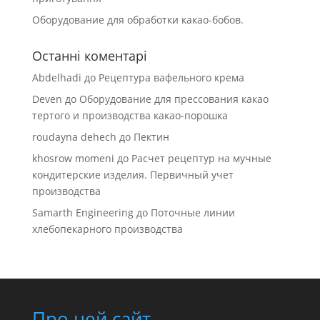
Оборудование для обработки какао-бобов.
Останні коментарі
Abdelhadi
до
Рецептура вафельного крема
Deven
до
Оборудование для прессования какао
тертого и производства какао-порошка
roudayna dehech
до
Пектин
khosrow momeni
до
Расчет рецептур на мучные
кондитерские изделия. Первичный учет
производства
Samarth Engineering
до
Поточные линии
хлебопекарного производства
Про цей сайт