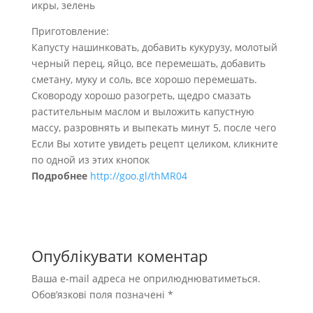
икры, зелень
Приготовление:
Капусту нашинковать, добавить кукурузу, молотый
черный перец, яйцо, все перемешать, добавить
сметану, муку и соль, все хорошо перемешать.
Сковороду хорошо разогреть, щедро смазать
растительным маслом и выложить капустную
массу, разровнять и выпекать минут 5, после чего
Если Вы хотите увидеть рецепт целиком, кликните
по одной из этих кнопок
Подробнее
http://goo.gl/thMR04
Опублікувати коментар
Ваша e-mail адреса не оприлюднюватиметься.
Обов’язкові поля позначені
*