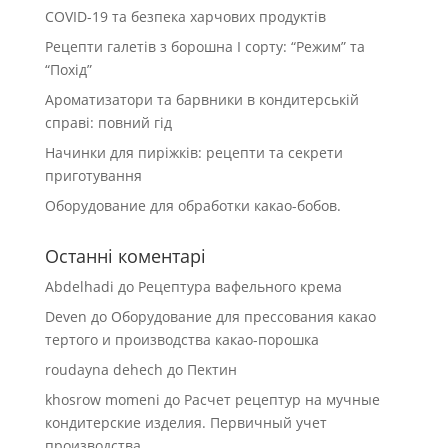
COVID-19 та безпека харчових продуктів
Рецепти галетів з борошна І сорту: “Режим” та
“Похід”
Ароматизатори та барвники в кондитерській
справі: повний гід
Начинки для пиріжків: рецепти та секрети
приготування
Оборудование для обработки какао-бобов.
Останні коментарі
Abdelhadi
до
Рецептура вафельного крема
Deven
до
Оборудование для прессования какао
тертого и производства какао-порошка
roudayna dehech
до
Пектин
khosrow momeni
до
Расчет рецептур на мучные
кондитерские изделия. Первичный учет
производства