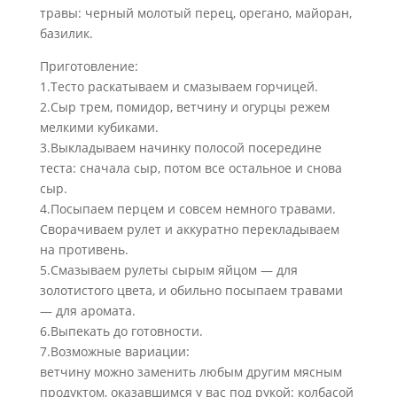
травы: черный молотый перец, орегано, майоран,
базилик.
Приготовление:
1.Тесто раскатываем и смазываем горчицей.
2.Сыр трем, помидор, ветчину и огурцы режем
мелкими кубиками.
3.Выкладываем начинку полосой посередине
теста: сначала сыр, потом все остальное и снова
сыр.
4.Посыпаем перцем и совсем немного травами.
Сворачиваем рулет и аккуратно перекладываем
на противень.
5.Смазываем рулеты сырым яйцом — для
золотистого цвета, и обильно посыпаем травами
— для аромата.
6.Выпекать до готовности.
7.Возможные вариации:
ветчину можно заменить любым другим мясным
продуктом, оказавшимся у вас под рукой: колбасой