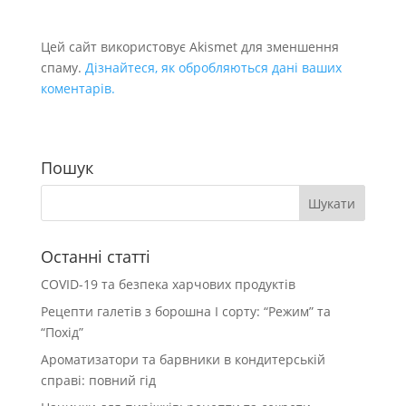
Цей сайт використовує Akismet для зменшення
спаму.
Дізнайтеся, як обробляються дані ваших
коментарів.
Пошук
Останні статті
COVID-19 та безпека харчових продуктів
Рецепти галетів з борошна І сорту: “Режим” та
“Похід”
Ароматизатори та барвники в кондитерській
справі: повний гід