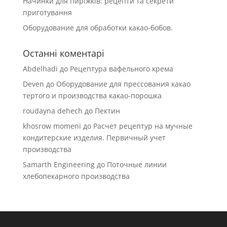
Начинки для пиріжків: рецепти та секрети
приготування
Оборудование для обработки какао-бобов.
Останні коментарі
Abdelhadi
до
Рецептура вафельного крема
Deven
до
Оборудование для прессования какао
тертого и производства какао-порошка
roudayna dehech
до
Пектин
khosrow momeni
до
Расчет рецептур на мучные
кондитерские изделия. Первичный учет
производства
Samarth Engineering
до
Поточные линии
хлебопекарного производства