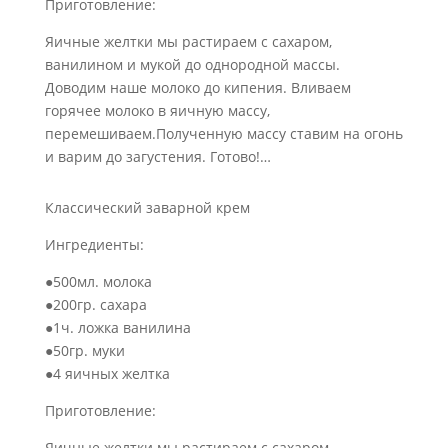
Приготовление:
Яичные желтки мы растираем с сахаром,
ванилином и мукой до однородной массы.
Доводим наше молоко до кипения. Вливаем
горячее молоко в яичную массу,
перемешиваем.Полученную массу ставим на огонь
и варим до загустения. Готово!…
Классический заварной крем
Ингредиенты:
●500мл. молока
●200гр. сахара
●1ч. ложка ванилина
●50гр. муки
●4 яичных желтка
Приготовление:
Яичные желтки мы растираем с сахаром,