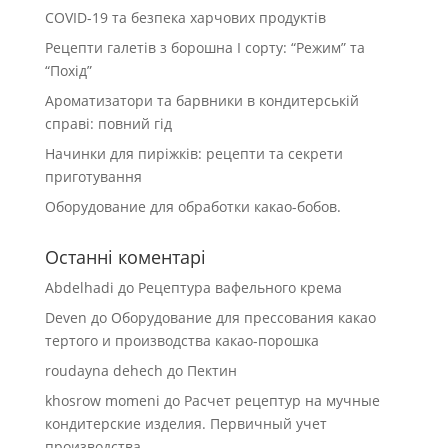
COVID-19 та безпека харчових продуктів
Рецепти галетів з борошна І сорту: “Режим” та
“Похід”
Ароматизатори та барвники в кондитерській
справі: повний гід
Начинки для пиріжків: рецепти та секрети
приготування
Оборудование для обработки какао-бобов.
Останні коментарі
Abdelhadi
до
Рецептура вафельного крема
Deven
до
Оборудование для прессования какао
тертого и производства какао-порошка
roudayna dehech
до
Пектин
khosrow momeni
до
Расчет рецептур на мучные
кондитерские изделия. Первичный учет
производства