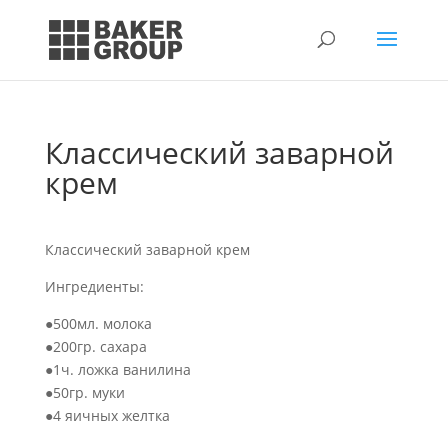
Классический заварной
крем
Классический заварной крем
Ингредиенты:
●500мл. молока
●200гр. сахара
●1ч. ложка ванилина
●50гр. муки
●4 яичных желтка