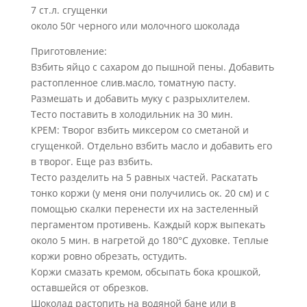
7 ст.л. сгущенки
около 50г черного или молочного шоколада
Приготовление:
Взбить яйцо с сахаром до пышной пены. Добавить
растопленное слив.масло, томатную пасту.
Размешать и добавить муку с разрыхлителем.
Тесто поставить в холодильник на 30 мин.
КРЕМ: Творог взбить миксером со сметаной и
сгущенкой. Отдельно взбить масло и добавить его
в творог. Еще раз взбить.
Тесто разделить на 5 равных частей. Раскатать
тонко коржи (у меня они получились ок. 20 см) и с
помощью скалки перенести их на застеленный
пергаментом противень. Каждый корж выпекать
около 5 мин. в нагретой до 180°С духовке. Теплые
коржи ровно обрезать, остудить.
Коржи смазать кремом, обсыпать бока крошкой,
оставшейся от обрезков.
Шоколад растопить на водяной бане или в