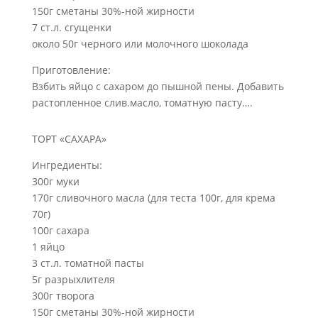
150г сметаны 30%-ной жирности
7 ст.л. сгущенки
около 50г черного или молочного шоколада
Приготовление:
Взбить яйцо с сахаром до пышной пены. Добавить
растопленное слив.масло, томатную пасту….
ТОРТ «САХАРА»
Ингредиенты:
300г муки
170г сливочного масла (для теста 100г, для крема
70г)
100г сахара
1 яйцо
3 ст.л. томатной пасты
5г разрыхлителя
300г творога
150г сметаны 30%-ной жирности