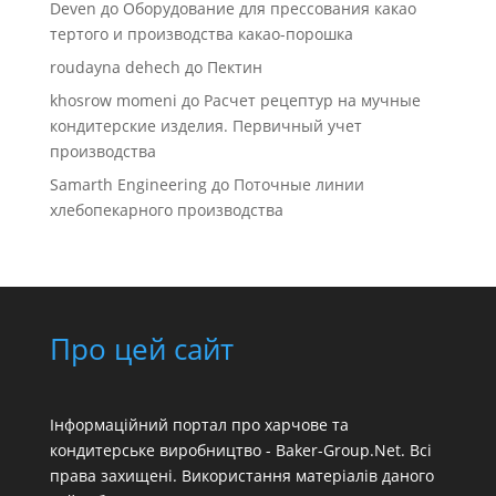
Deven
до
Оборудование для прессования какао
тертого и производства какао-порошка
roudayna dehech
до
Пектин
khosrow momeni
до
Расчет рецептур на мучные
кондитерские изделия. Первичный учет
производства
Samarth Engineering
до
Поточные линии
хлебопекарного производства
Про цей сайт
Інформаційний портал про харчове та
кондитерське виробництво - Baker-Group.Net. Всі
права захищені. Використання матеріалів даного