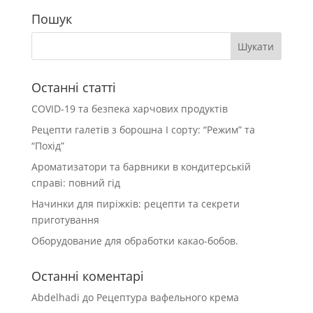
Пошук
Останні статті
COVID-19 та безпека харчових продуктів
Рецепти галетів з борошна І сорту: “Режим” та
“Похід”
Ароматизатори та барвники в кондитерській
справі: повний гід
Начинки для пиріжків: рецепти та секрети
приготування
Оборудование для обработки какао-бобов.
Останні коментарі
Abdelhadi
до
Рецептура вафельного крема