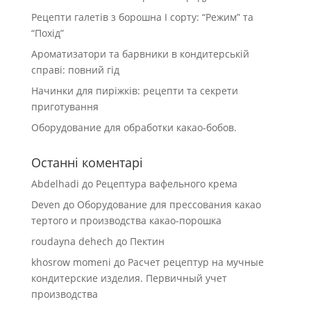
Рецепти галетів з борошна І сорту: “Режим” та
“Похід”
Ароматизатори та барвники в кондитерській
справі: повний гід
Начинки для пиріжків: рецепти та секрети
приготування
Оборудование для обработки какао-бобов.
Останні коментарі
Abdelhadi
до
Рецептура вафельного крема
Deven
до
Оборудование для прессования какао
тертого и производства какао-порошка
roudayna dehech
до
Пектин
khosrow momeni
до
Расчет рецептур на мучные
кондитерские изделия. Первичный учет
производства