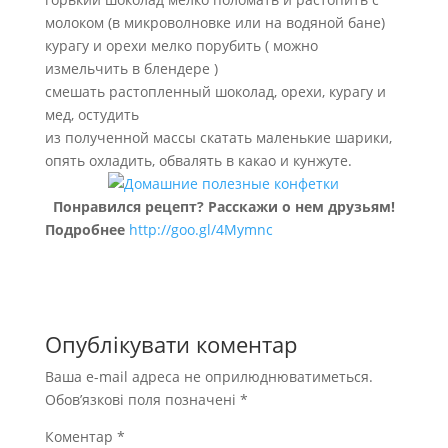
молоком (в микроволновке или на водяной бане)
курагу и орехи мелко порубить ( можно
измельчить в блендере )
смешать растопленный шоколад, орехи, курагу и
мед, остудить
из полученной массы скатать маленькие шарики,
опять охладить, обвалять в какао и кунжуте.
Понравился рецепт? Расскажи о нем друзьям!
Подробнее
http://goo.gl/4Mymnc
Опублікувати коментар
Ваша e-mail адреса не оприлюднюватиметься.
Обов’язкові поля позначені
*
Коментар
*