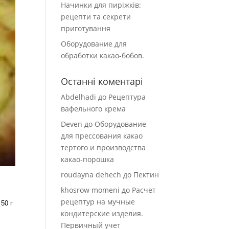
Начинки для пиріжків:
рецепти та секрети
приготування
Оборудование для
обработки какао-бобов.
Останні коментарі
Abdelhadi
до
Рецептура
вафельного крема
Deven
до
Оборудование
для прессования какао
тертого и производства
какао-порошка
roudayna dehech
до
Пектин
khosrow momeni
до
Расчет
рецептур на мучные
 50 г
кондитерские изделия.
Первичный учет