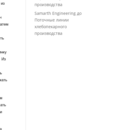
 из
производства
Samarth Engineering
до
н
Поточные линии
Затем
хлебопекарного
производства
ить
инку
. Из
в
ть
кать
ом
лать
ри
 В