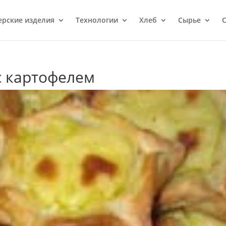
ерcкие изделия
Технологии
Хлеб
Сырье
С
с картофелем