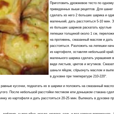
Приготовить дрожжевое тесто по одному
приведенных выше рецептов. Для шанег
сделать из него 2 больших шарика и оди
маленький, дать расстояться 5-10 мин. 
из больших шариков раскатать круглые
лепешки толщиной около 1 см, перелож
на противень, смазанный маслом и дать
расстояться. Разложить на лепешки нач
из картофеля, оставляя небольшой край
маленького шарика сделать украшения 
виде листьев, цветов и жгутиков. Смаза
шаньги яйцом, сбрызнуть маслом и выпе
в духовке при температуре 210-220°.
а равные кусочки, подкатать их в шарики и положить на смазанный масл
ругого. После небольшой расстойки пестиком или донышком стакана сде
инку из картофеля и дать расстояться 20-25 мин. Выпекать в духовке п
ь, добавить сырое яйцо, масло, молоко, соль и все хорошо перемешать.