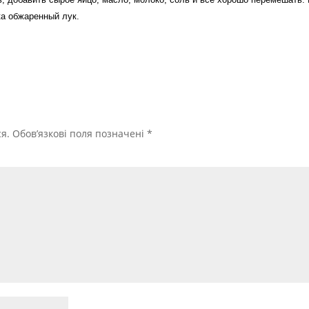
ка обжаренный лук.
я.
Обов’язкові поля позначені
*