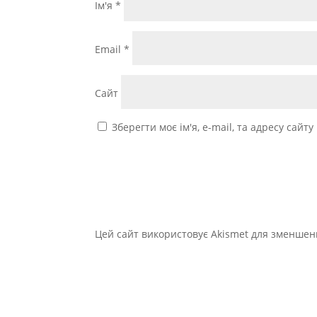
Ім'я
*
Email
*
Сайт
Зберегти моє ім'я, e-mail, та адресу сайт
Цей сайт використовує Akismet для зменшен