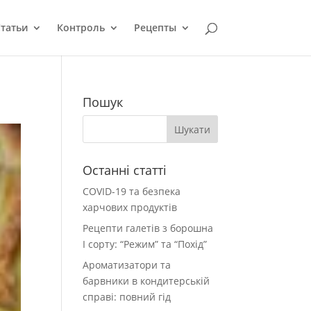
татьи
Контроль
Рецепты
Пошук
Останні статті
COVID-19 та безпека
харчових продуктів
Рецепти галетів з борошна
І сорту: “Режим” та “Похід”
Ароматизатори та
барвники в кондитерській
справі: повний гід