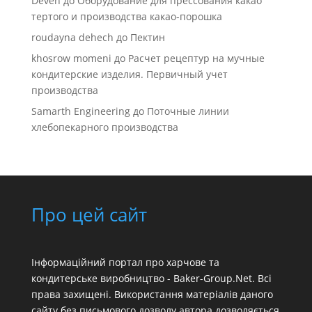
Deven
до
Оборудование для прессования какао
тертого и производства какао-порошка
roudayna dehech
до
Пектин
khosrow momeni
до
Расчет рецептур на мучные
кондитерские изделия. Первичный учет
производства
Samarth Engineering
до
Поточные линии
хлебопекарного производства
Про цей сайт
Інформаційний портал про харчове та
кондитерське виробництво - Baker-Group.Net. Всі
права захищені. Використання матеріалів даного
сайту без письмового дозволу автора дозволяється