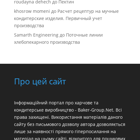
roudayna dehech
до
Пектин
khosrow momeni
до
Расчет рецептур на мучные
кондитерские изделия. Первичный учет
производства
Samarth Engineering
до
Поточные линии
хлебопекарного производства
Про цей сайт
Інформаційний портал про харчове та
кондитерське виробництво - Baker-Group.Net. Всі
права захищені. Використання матеріалів даного
сайту без письмового дозволу автора дозволяється
лише за наявності прямого гіперпосилання на
матеріал на цьому сайті, відкритого для пошукових