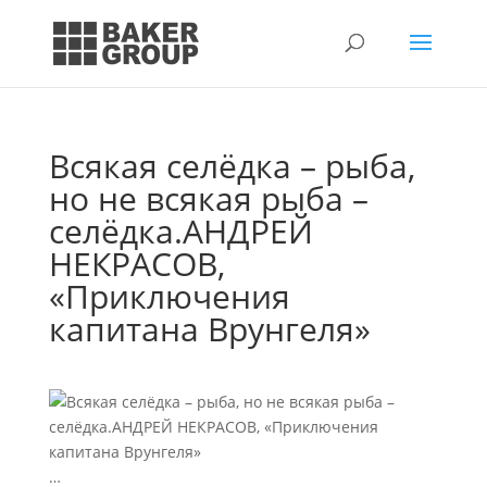
Всякая селёдка – рыба,
но не всякая рыба –
селёдка.АНДРЕЙ
НЕКРАСОВ,
«Приключения
капитана Врунгеля»
…