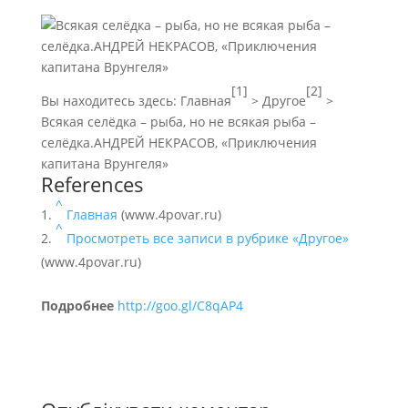
[1]
[2]
Вы находитесь здесь:
Главная
>
Другое
>
Всякая селёдка – рыба, но не всякая рыба –
селёдка.АНДРЕЙ НЕКРАСОВ, «Приключения
капитана Врунгеля»
References
^
Главная
(www.4povar.ru)
^
Просмотреть все записи в рубрике «Другое»
(www.4povar.ru)
Подробнее
http://goo.gl/C8qAP4