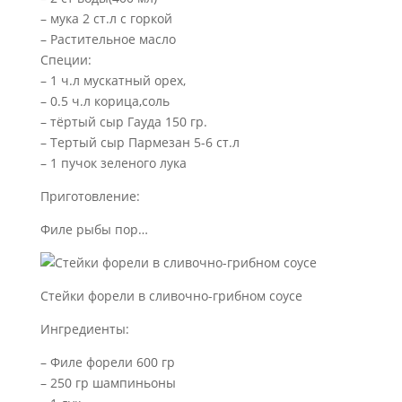
– мука 2 ст.л с горкой
– Растительное масло
Специи:
– 1 ч.л мускатный орех,
– 0.5 ч.л корица,соль
– тёртый сыр Гауда 150 гр.
– Тертый сыр Пармезан 5-6 ст.л
– 1 пучок зеленого лука
Приготовление:
Филе рыбы пор…
Стейки форели в сливочно-грибном соусе
Ингредиенты:
– Филе форели 600 гр
– 250 гр шампиньоны