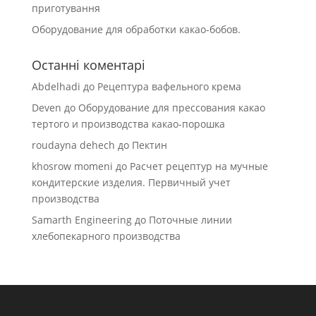
приготування
Оборудование для обработки какао-бобов.
Останні коментарі
Abdelhadi
до
Рецептура вафельного крема
Deven
до
Оборудование для прессования какао
тертого и производства какао-порошка
roudayna dehech
до
Пектин
khosrow momeni
до
Расчет рецептур на мучные
кондитерские изделия. Первичный учет
производства
Samarth Engineering
до
Поточные линии
хлебопекарного производства