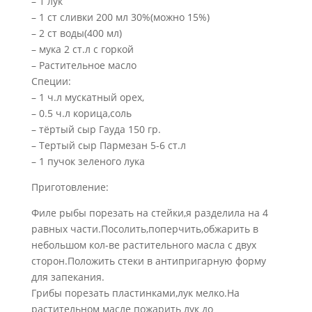
– 1 лук
– 1 ст сливки 200 мл 30%(можно 15%)
– 2 ст воды(400 мл)
– мука 2 ст.л с горкой
– Растительное масло
Специи:
– 1 ч.л мускатный орех,
– 0.5 ч.л корица,соль
– тёртый сыр Гауда 150 гр.
– Тертый сыр Пармезан 5-6 ст.л
– 1 пучок зеленого лука
Приготовление:
Филе рыбы порезать на стейки,я разделила на 4
равных части.Посолить,поперчить,обжарить в
небольшом кол-ве растительного масла с двух
сторон.Положить стеки в антипригарную форму
для запекания.
Грибы порезать пластинками,лук мелко.На
растительном масле пожарить лук до