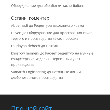
Оборудование для обработки какао-бобов.
Останні коментарі
Abdelhadi
до
Рецептура вафельного крема
Deven
до
Оборудование для прессования какао
тертого и производства какао-порошка
roudayna dehech
до
Пектин
khosrow momeni
до
Расчет рецептур на мучные
кондитерские изделия. Первичный учет
производства
Samarth Engineering
до
Поточные линии
хлебопекарного производства
Про цей сайт