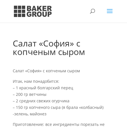
Салат «София» с
копченым сыром
Салат «София» с копченым сыром
Итак, нам понадобится:
– 1 красный болгарский перец
– 200 гр ветчины
– 2 средних свежих огурчика
– 150 гр копченого сыра (я брала «колбасный)
-зелень, майонез
Приготовление: все ингредиенты порезать не