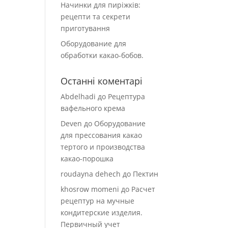
Начинки для пиріжків:
рецепти та секрети
приготування
Оборудование для
обработки какао-бобов.
Останні коментарі
Abdelhadi
до
Рецептура
вафельного крема
Deven
до
Оборудование
для прессования какао
тертого и производства
какао-порошка
roudayna dehech
до
Пектин
khosrow momeni
до
Расчет
рецептур на мучные
кондитерские изделия.
Первичный учет