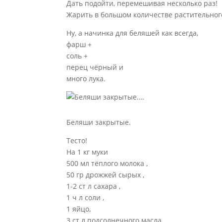
Дать подойти, перемешивая несколько раз!
Жарить в большом количестве растительног
Ну, а начинка для беляшей как всегда,
фарш +
соль +
перец чёрный и
много лука.
…
Беляши закрытые.
Тесто!
На 1 кг муки
500 мл тёплого молока ,
50 гр дрожжей сырых ,
1-2 ст л сахара ,
1 ч л соли ,
1 яйцо,
3 ст л подсолнечного масла .