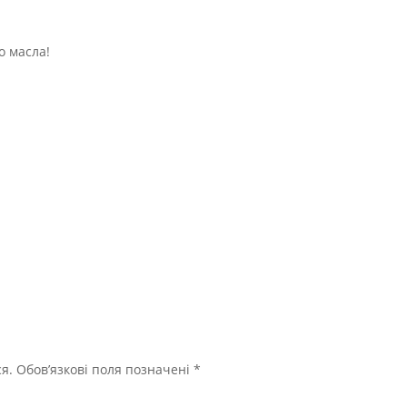
о масла!
я.
Обов’язкові поля позначені
*