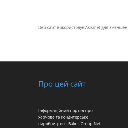
Цей сайт використовує Akismet для зменшен
Про цей сайт
Інформаційний портал про
харчове та кондитерське
виробництво - Baker-Group.Net.