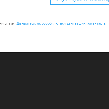
ня спаму.
Дізнайтеся, як обробляються дані ваших коментарів.