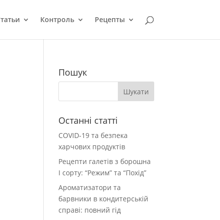
татьи
Контроль
Рецепты
Пошук
Останні статті
COVID-19 та безпека
харчових продуктів
Рецепти галетів з борошна
І сорту: “Режим” та “Похід”
Ароматизатори та
барвники в кондитерській
справі: повний гід