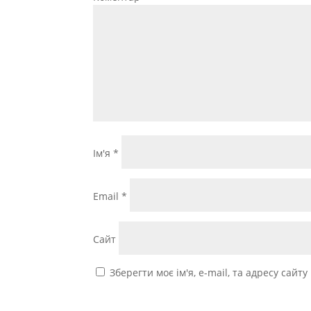
Ім'я
*
Email
*
Сайт
Зберегти моє ім'я, e-mail, та адресу сайт