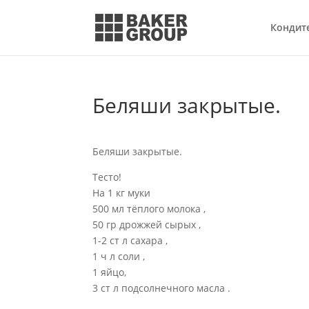
Кондит
Беляши закрытые.
Беляши закрытые.
Тесто!
На 1 кг муки
500 мл тёплого молока ,
50 гр дрожжей сырых ,
1-2 ст л сахара ,
1 ч л соли ,
1 яйцо,
3 ст л подсолнечного масла .