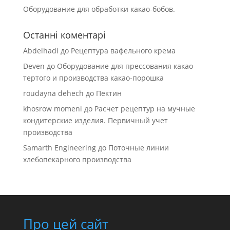
Оборудование для обработки какао-бобов.
Останні коментарі
Abdelhadi
до
Рецептура вафельного крема
Deven
до
Оборудование для прессования какао
тертого и производства какао-порошка
roudayna dehech
до
Пектин
khosrow momeni
до
Расчет рецептур на мучные
кондитерские изделия. Первичный учет
производства
Samarth Engineering
до
Поточные линии
хлебопекарного производства
Про цей сайт