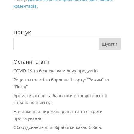
коментарів.
Пошук
Останні статті
COVID-19 та безпека харчових продуктів
Рецепти галетів з борошна І сорту: “Режим” та
“Похід”
Ароматизатори та барвники в кондитерській
справі: повний гід
Начинки для пиріжків: рецепти та секрети
приготування
Оборудование для обработки какао-бобов.