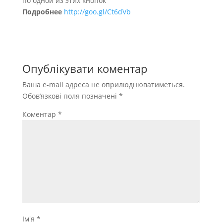
по одной из этих кнопок
Подробнее
http://goo.gl/Ct6dVb
Опублікувати коментар
Ваша e-mail адреса не оприлюднюватиметься.
Обов’язкові поля позначені
*
Коментар
*
Ім'я
*