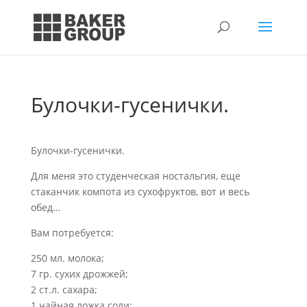
Булочки-гусенички.
Булочки-гусенички.
Для меня это студенческая ностальгия, еще
стаканчик компота из сухофруктов, вот и весь
обед…
Вам потребуется:
250 мл. молока;
7 гр. сухих дрожжей;
2 ст.л. сахара;
1 чайная ложка соли;