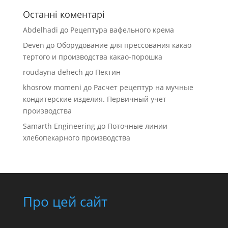
Останні коментарі
Abdelhadi
до
Рецептура вафельного крема
Deven
до
Оборудование для прессования какао
тертого и производства какао-порошка
roudayna dehech
до
Пектин
khosrow momeni
до
Расчет рецептур на мучные
кондитерские изделия. Первичный учет
производства
Samarth Engineering
до
Поточные линии
хлебопекарного производства
Про цей сайт