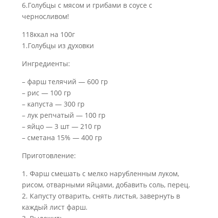
6.Голубцы с мясом и грибами в соусе с
черносливом!
118ккал на 100г
1.Голубцы из духовки
Ингредиенты:
– фарш телячий — 600 гр
– рис — 100 гр
– капуста — 300 гр
– лук репчатый — 100 гр
– яйцо — 3 шт — 210 гр
– сметана 15% — 400 гр
Приготовление:
1. Фарш смешать с мелко нарубленным луком,
рисом, отварными яйцами, добавить соль, перец.
2. Капусту отварить, снять листья, завернуть в
каждый лист фарш.