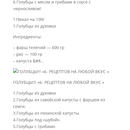
6.Голубцы с мясом и грибами в соусе с
черносливом!
118ккал на 100г
1.Голубцы из духовки
Ингредиенты:
– фарш телячий — 600 гр
– рис — 100 гр
– капуста &#8…
ГОЛУБЦЫ!!! «6- РЕЦЕПТОВ НА ЛЮБОЙ ВКУС »
1.Голубцы из духовки
2.Голубцы из савойской капусты с фаршем из
семги.
3.Голубцы из пекинской капусты.
4.Голубцы под «шубой».
5.Голубцы с грибами.