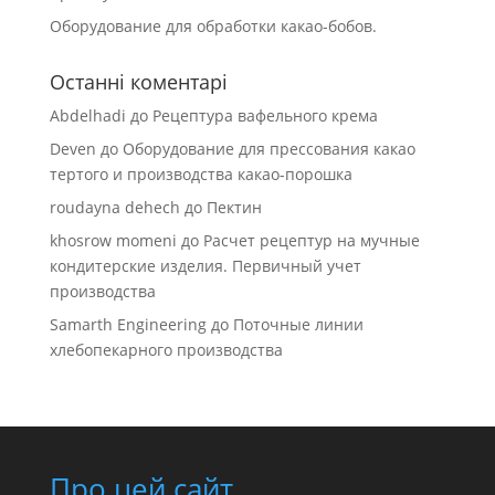
Оборудование для обработки какао-бобов.
Останні коментарі
Abdelhadi
до
Рецептура вафельного крема
Deven
до
Оборудование для прессования какао
тертого и производства какао-порошка
roudayna dehech
до
Пектин
khosrow momeni
до
Расчет рецептур на мучные
кондитерские изделия. Первичный учет
производства
Samarth Engineering
до
Поточные линии
хлебопекарного производства
Про цей сайт