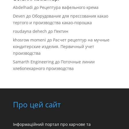
Abdelhadi
до
Рецептура вафельного крема
Deven
до
Оборудование для прессования какао
тертого и производства какао-порошка
roudayna dehech
до
Пектин
khosrow momeni
до
Расчет рецептур на мучные
кондитерские изделия. Первичный учет
производства
Samarth Engineering
до
Поточные линии
хлебопекарного производства
Про цей сайт
Інформаційний портал про харчове та