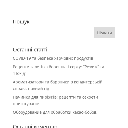
Пошук
Останні статті
COVID-19 та безпека харчових продуктів
Рецепти галетів з борошна І сорту: “Режим” та
“Похід”
Ароматизатори та барвники в кондитерській
справі: повний гід
Начинки для пиріжків: рецепти та секрети
приготування
Оборудование для обработки какао-бобов.
Останні коментарі