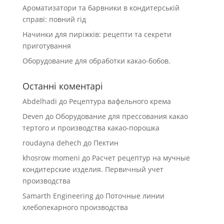
Ароматизатори та барвники в кондитерській
справі: повний гід
Начинки для пиріжків: рецепти та секрети
приготування
Оборудование для обработки какао-бобов.
Останні коментарі
Abdelhadi
до
Рецептура вафельного крема
Deven
до
Оборудование для прессования какао
тертого и производства какао-порошка
roudayna dehech
до
Пектин
khosrow momeni
до
Расчет рецептур на мучные
кондитерские изделия. Первичный учет
производства
Samarth Engineering
до
Поточные линии
хлебопекарного производства