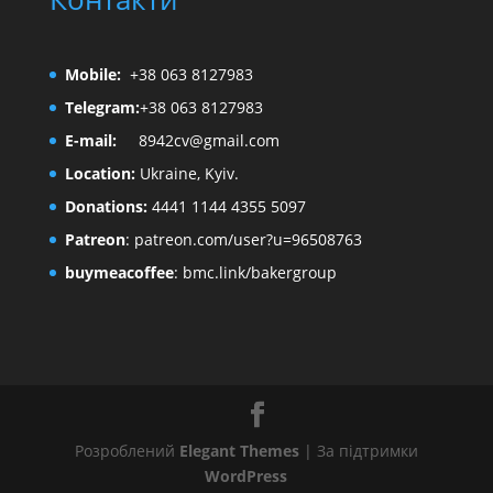
Mobile:
+38 063 8127983
Telegram:
+38 063 8127983
E-mail:
8942cv@gmail.com
Location:
Ukraine, Kyiv.
Donations:
4441 1144 4355 5097
Patreon
:
patreon.com/user?u=96508763
buymeacoffee
:
bmc.link/bakergroup
Розроблений
Elegant Themes
| За підтримки
WordPress