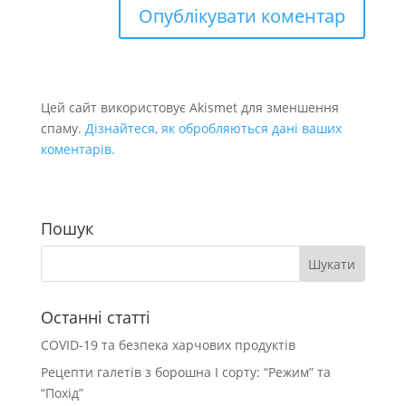
Цей сайт використовує Akismet для зменшення
спаму.
Дізнайтеся, як обробляються дані ваших
коментарів.
Пошук
Останні статті
COVID-19 та безпека харчових продуктів
Рецепти галетів з борошна І сорту: “Режим” та
“Похід”