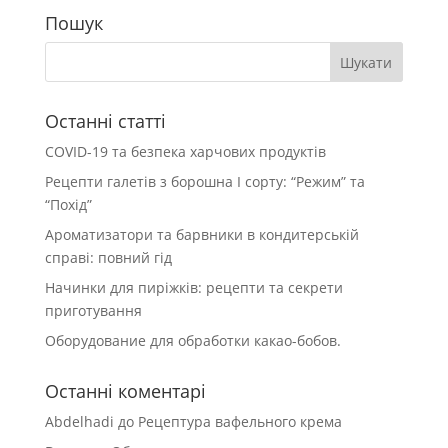
Пошук
Останні статті
COVID-19 та безпека харчових продуктів
Рецепти галетів з борошна І сорту: “Режим” та
“Похід”
Ароматизатори та барвники в кондитерській
справі: повний гід
Начинки для пиріжків: рецепти та секрети
приготування
Оборудование для обработки какао-бобов.
Останні коментарі
Abdelhadi
до
Рецептура вафельного крема