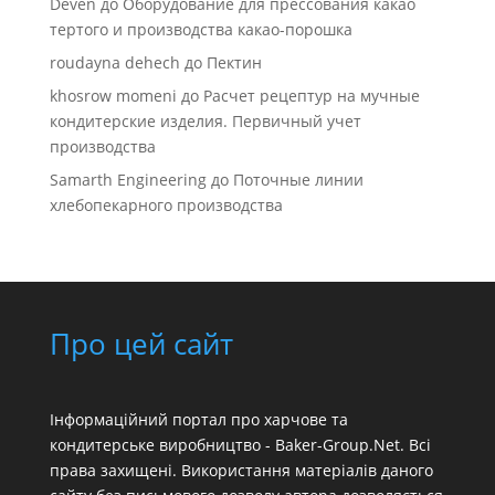
Deven
до
Оборудование для прессования какао
тертого и производства какао-порошка
roudayna dehech
до
Пектин
khosrow momeni
до
Расчет рецептур на мучные
кондитерские изделия. Первичный учет
производства
Samarth Engineering
до
Поточные линии
хлебопекарного производства
Про цей сайт
Інформаційний портал про харчове та
кондитерське виробництво - Baker-Group.Net. Всі
права захищені. Використання матеріалів даного