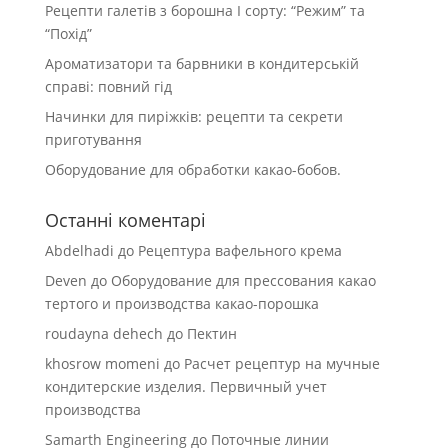
Рецепти галетів з борошна І сорту: “Режим” та
“Похід”
Ароматизатори та барвники в кондитерській
справі: повний гід
Начинки для пиріжків: рецепти та секрети
приготування
Оборудование для обработки какао-бобов.
Останні коментарі
Abdelhadi
до
Рецептура вафельного крема
Deven
до
Оборудование для прессования какао
тертого и производства какао-порошка
roudayna dehech
до
Пектин
khosrow momeni
до
Расчет рецептур на мучные
кондитерские изделия. Первичный учет
производства
Samarth Engineering
до
Поточные линии