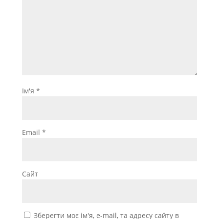
Ім'я
*
Email
*
Сайт
Зберегти моє ім'я, e-mail, та адресу сайту в