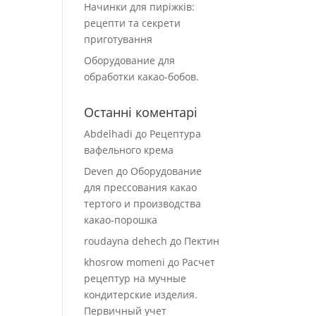
Начинки для пиріжків:
рецепти та секрети
приготування
Оборудование для
обработки какао-бобов.
Останні коментарі
Abdelhadi
до
Рецептура
вафельного крема
Deven
до
Оборудование
для прессования какао
тертого и производства
какао-порошка
roudayna dehech
до
Пектин
khosrow momeni
до
Расчет
рецептур на мучные
кондитерские изделия.
Первичный учет