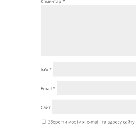
Коментар
*
Ім'я
*
Email
*
Сайт
Зберегти моє ім'я, e-mail, та адресу сайт