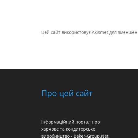
Цей сайт використовує Akismet для зменшен
Про цей сайт
Інформаційний портал про
харчове та кондитерське
виробництво - Baker-Group.Net.