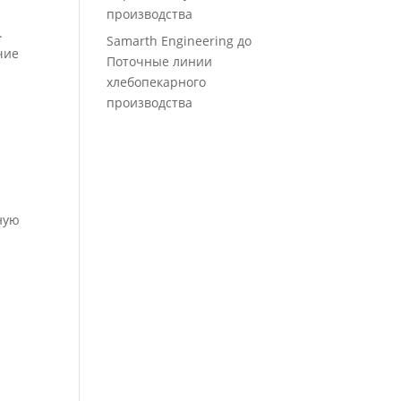
производства
.
Samarth Engineering
до
чие
Поточные линии
хлебопекарного
производства
ную