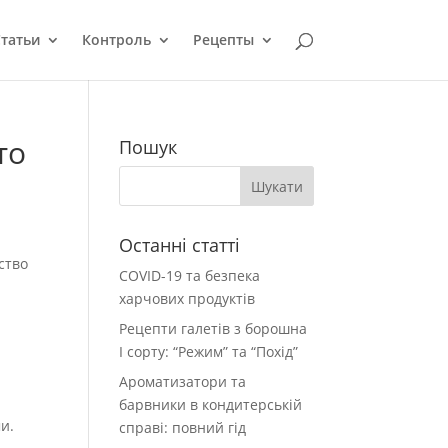
татьи
Контроль
Рецепты
то
Пошук
Останні статті
ство
COVID-19 та безпека
харчових продуктів
Рецепти галетів з борошна
І сорту: “Режим” та “Похід”
Ароматизатори та
барвники в кондитерській
и.
справі: повний гід