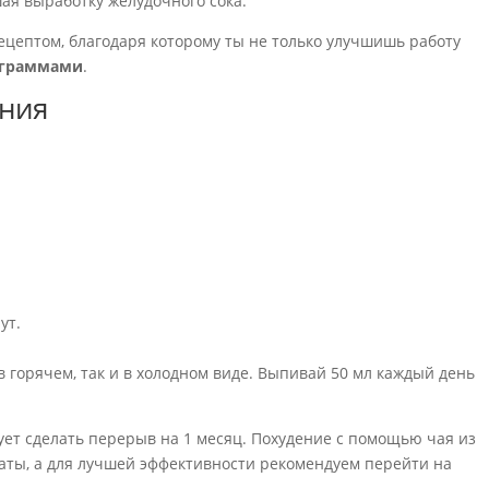
я выработку желудочного сока.
ецептом, благодаря которому ты не только улучшишь работу
граммами
.
ения
ут.
в горячем, так и в холодном виде. Выпивай 50 мл каждый день
дует сделать перерыв на 1 месяц. Похудение с помощью чая из
аты, а для лучшей эффективности рекомендуем перейти на