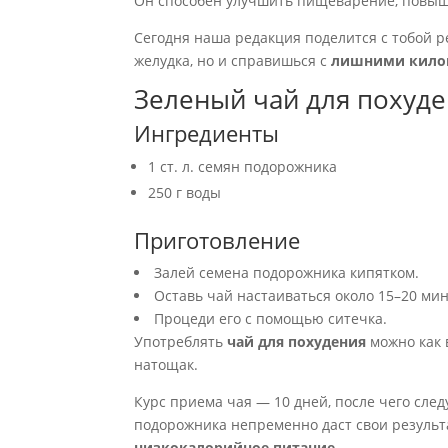
Он способен улучшить пищеварение, повыша
Сегодня наша редакция поделится с тобой р
желудка, но и справишься с
лишними кило
Зеленый чай для похуд
Ингредиенты
1 ст. л. семян подорожника
250 г воды
Приготовление
Залей семена подорожника кипятком.
Оставь чай настаиваться около 15–20 мин
Процеди его с помощью ситечка.
Употреблять
чай для похудения
можно как 
натощак.
Курс приема чая — 10 дней, после чего сле
подорожника непременно даст свои результ
низкокалорийное питание
.