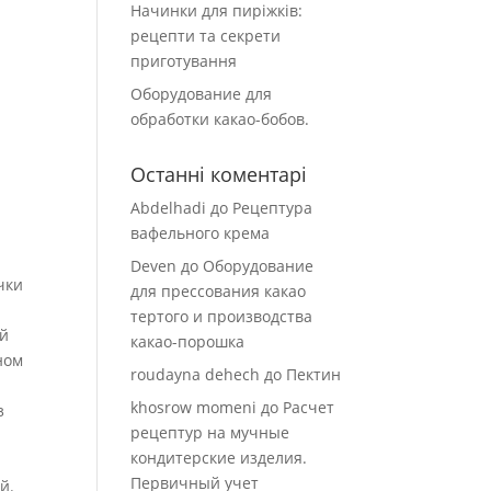
Начинки для пиріжків:
рецепти та секрети
приготування
Оборудование для
обработки какао-бобов.
Останні коментарі
Abdelhadi
до
Рецептура
вафельного крема
Deven
до
Оборудование
чки
для прессования какао
тертого и производства
й
какао-порошка
ном
roudayna dehech
до
Пектин
khosrow momeni
до
Расчет
з
рецептур на мучные
кондитерские изделия.
Первичный учет
й.