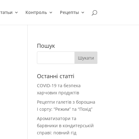
татьи
Контроль
Рецепты
Пошук
Останні статті
COVID-19 та безпека
харчових продуктів
Рецепти галетів з борошна
І сорту: “Режим” та “Похід”
Ароматизатори та
барвники в кондитерській
справі: повний гід