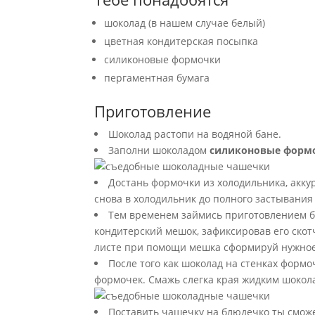
шоколад (в нашем случае белый)
цветная кондитерская посыпка
силиконовые формочки
пергаментная бумага
Приготовление
Шоколад растопи на водяной бане.
Заполни шоколадом
силиконовые форм
Достань формочки из холодильника, акк
снова в холодильник до полного застывания
Тем временем займись приготовлением б
кондитерский мешок, зафиксировав его скот
листе при помощи мешка сформируй нужное
После того как шоколад на стенках формо
формочек. Смажь слегка края жидким шокол
Поставить чашечку на блюдечко ты сможе