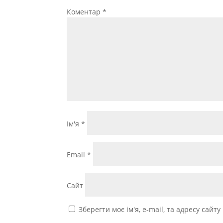
Коментар
*
Ім'я
*
Email
*
Сайт
Зберегти моє ім'я, e-mail, та адресу сайт