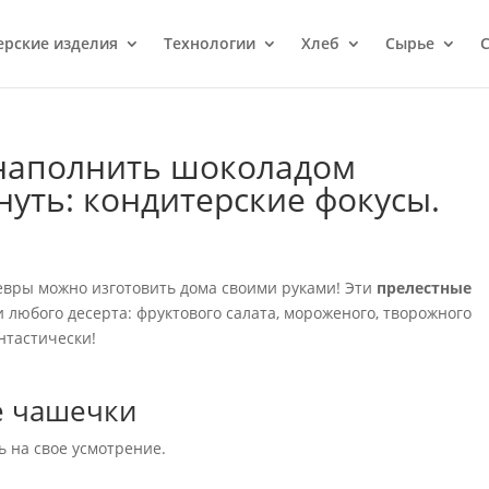
ерcкие изделия
Технологии
Хлеб
Сырье
С
 наполнить шоколадом
уть: кондитерские фокусы.
девры можно изготовить дома своими руками! Эти
прелестные
 любого десерта: фруктового салата, мороженого, творожного
нтастически!
 чашечки
 на свое усмотрение.