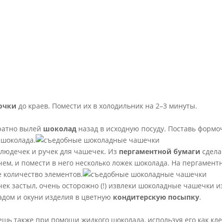
очки
до краев. Помести их в холодильник на 2–3 минуты.
уратно вылей
шоколад
назад в исходную посуду. Поставь формо
 шоколада.
людечек и ручек для чашечек. Из
пергаментной бумаги
сдела
чем, и помести в него несколько ложек шоколада. На пергамент
 количество элементов.
чек застыл, очень осторожно (!) извлеки шоколадные чашечки и
адом и окуни изделия в цветную
кондитерскую посыпку
.
шь также при помощи жидкого шоколада, используя его как кле