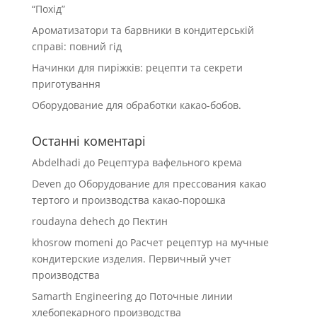
“Похід”
Ароматизатори та барвники в кондитерській
справі: повний гід
Начинки для пиріжків: рецепти та секрети
приготування
Оборудование для обработки какао-бобов.
Останні коментарі
Abdelhadi
до
Рецептура вафельного крема
Deven
до
Оборудование для прессования какао
тертого и производства какао-порошка
roudayna dehech
до
Пектин
khosrow momeni
до
Расчет рецептур на мучные
кондитерские изделия. Первичный учет
производства
Samarth Engineering
до
Поточные линии
хлебопекарного производства