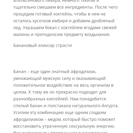
апельсинового ликера, немного текилы и
тщательно смешаем все ингредиенты. После чего
процедим готовый коктейль, чтобы в нем не
осталось кусочков имбиря и добавим дробленый
лед. Украшаем бокал с коктейлем ягодами свежей
малины и преподносим предмету воздыхания.
Банановый эликсир страсти
Банан – еще один знатный афродизиак,
умножающий мужскую силу и оказывающий
положительное воздействие на весь организм в
целом. К тому же он прекрасно подходит для
разнообразных коктейлей. Нам понадобится
спелый банан и полстакана натурального йогурта.
Усилим эту комбинацию еще одним сладким
афродизиаком – медом, который быстро поможет
восстановить утраченную сексуальную энергию.
Все ингредиенты превращаем в однородную