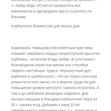
ч. ложку меда. Остается превратить все
компоненты в однородную массу и разлить по
бокалам.
Клубничное блаженство для милых дам
Кавалерам, томящимся безответным чувством,
поможет завоевать сердце неприступной красотки
клубника – истинная ягода любви. В сочетании с
благородным игристым вином она способна
творить настоящие чудеса. Неразлучный дуэт
клубники и шампанского – это не только классика
романтического меню, но и верное средство для
повышения уровня женского гормона эстрогена. А
там и до любовной лихорадки недалеко. Для
начала смешаем в блендере клубничное пюре из
50 г. свежих ягод. Добавим к нему 25 мл
свежевыжатого лимонного сока, 1 ч. ложку меда и