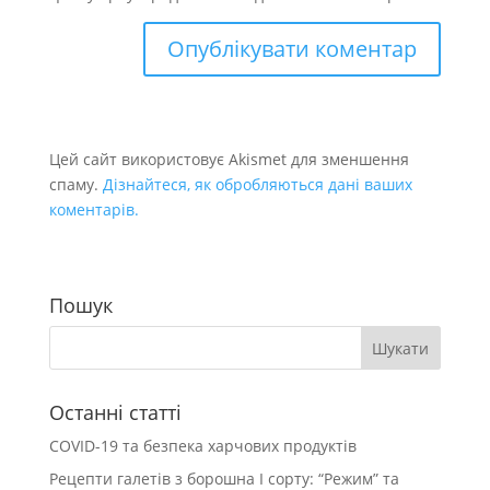
Цей сайт використовує Akismet для зменшення
спаму.
Дізнайтеся, як обробляються дані ваших
коментарів.
Пошук
Останні статті
COVID-19 та безпека харчових продуктів
Рецепти галетів з борошна І сорту: “Режим” та