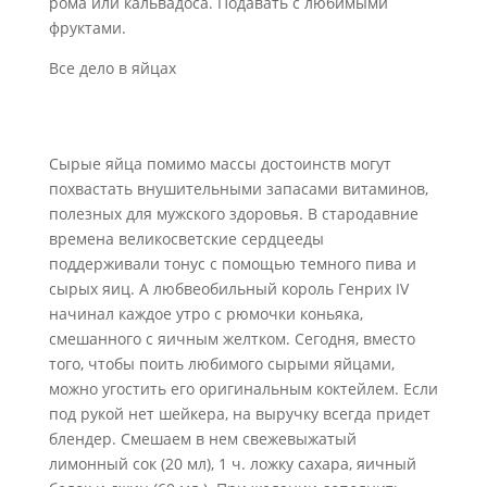
рома или кальвадоса. Подавать с любимыми
фруктами.
Все дело в яйцах
Сырые яйца помимо массы достоинств могут
похвастать внушительными запасами витаминов,
полезных для мужского здоровья. В стародавние
времена великосветские сердцееды
поддерживали тонус с помощью темного пива и
сырых яиц. А любвеобильный король Генрих IV
начинал каждое утро с рюмочки коньяка,
смешанного с яичным желтком. Сегодня, вместо
того, чтобы поить любимого сырыми яйцами,
можно угостить его оригинальным коктейлем. Если
под рукой нет шейкера, на выручку всегда придет
блендер. Смешаем в нем свежевыжатый
лимонный сок (20 мл), 1 ч. ложку сахара, яичный