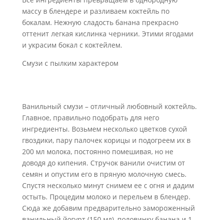
массу в блендере и разливаем коктейль по
бокалам. Нежную сладость банана прекрасно
оттенит легкая кислинка черники. Этими ягодами
и украсим бокал с коктейлем.
Смузи с пылким характером
Ванильный смузи – отличный любовный коктейль.
Главное, правильно подобрать для него
ингредиенты. Возьмем несколько цветков сухой
гвоздики, пару палочек корицы и подогреем их в
200 мл молока, постоянно помешивая, но не
доводя до кипения. Стручок ванили очистим от
семян и опустим его в пряную молочную смесь.
Спустя несколько минут снимем ее с огня и дадим
остыть. Процедим молоко и перельем в блендер.
Сюда же добавим предварительно замороженный
ванильный йогурт (150 мл), половинку банана и 1