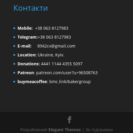
Контакти
Mobile:
+38 063 8127983
Telegram:
+38 063 8127983
E-mail:
8942cv@gmail.com
Location:
Ukraine, Kyiv.
Donations:
4441 1144 4355 5097
Patreon
:
patreon.com/user?u=96508763
buymeacoffee
:
bmc.link/bakergroup
Розроблений
Elegant Themes
| За підтримки