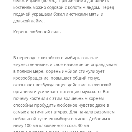
белок и джин (60 мл.). При желании дополнить
коктейль можно содовой с колотым льдом. Перед
подачей украшаем бокал листиками мяты и
долькой лайма.
Корень любовной силы
В переводе с китайского имбирь означает
«мужественный», и свое название он оправдывает
в полной мере. Корень имбиря стимулирует
кровообращение, повышает общий тонус,
оказывает возбуждающее действие на женский
организм и усиливает потенцию мужского. Вот
почему коктейли с этим волшебным корнем
способны пробудить любовное чувство даже в
самых апатичных натурах. Для начала разомнем
небольшой кусочек имбиря в миске. Добавим к
нему 100 мл клюквенного сока, 30 мл