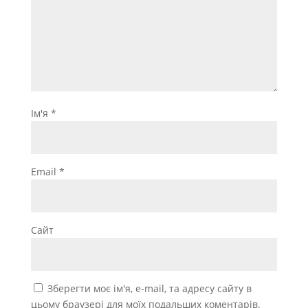
Ім'я
*
Email
*
Сайт
Зберегти моє ім'я, e-mail, та адресу сайту в
цьому браузері для моїх подальших коментарів.