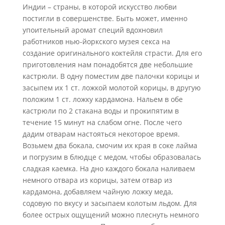
Индии – страны, в которой искусство любви
постигли в совершенстве. Быть может, именно
упоительный аромат специй вдохновил
работников нью-йоркского музея секса на
создание оригинального коктейля страсти. Для его
приготовления нам понадобятся две небольшие
кастрюли. В одну поместим две палочки корицы и
засыпем их 1 ст. ложкой молотой корицы, в другую
положим 1 ст. ложку кардамона. Нальем в обе
кастрюли по 2 стакана воды и прокипятим в
течение 15 минут на слабом огне. После чего
дадим отварам настояться некоторое время.
Возьмем два бокала, смочим их края в соке лайма
и погрузим в блюдце с медом, чтобы образовалась
сладкая каемка. На дно каждого бокала наливаем
немного отвара из корицы, затем отвар из
кардамона, добавляем чайную ложку меда,
содовую по вкусу и засыпаем колотым льдом. Для
более острых ощущений можно плеснуть немного