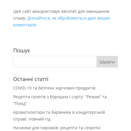
Цей сайт використовує Akismet для зменшення
спаму.
Дізнайтеся, як обробляються дані ваших
коментарів.
Пошук
Останні статті
COVID-19 та безпека харчових продуктів
Рецепти галетів з борошна І сорту: “Режим” та
“Похід”
Ароматизатори та барвники в кондитерській
справі: повний гід
Начинки для пиріжків: рецепти та секрети