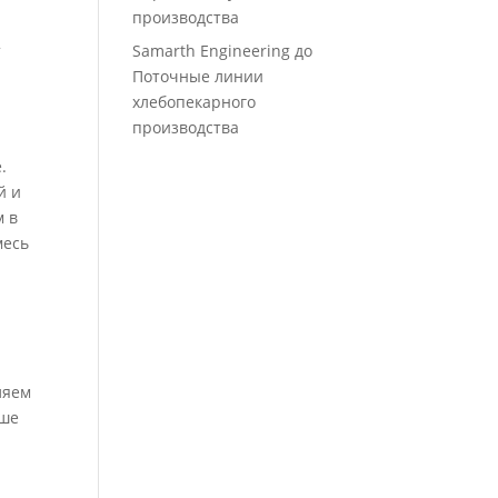
производства
2
Samarth Engineering
до
Поточные линии
хлебопекарного
производства
.
й и
м в
месь
ляем
аше