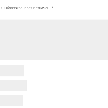
я.
Обов’язкові поля позначені
*