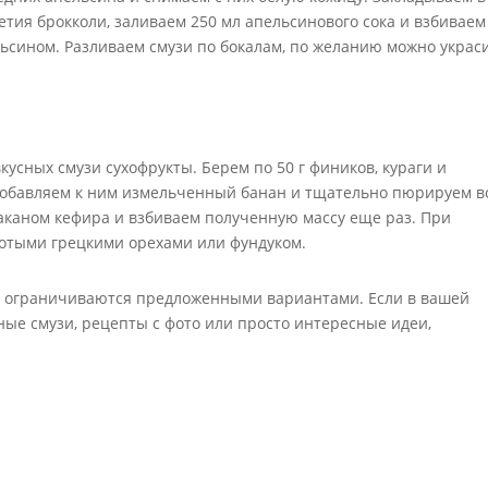
етия брокколи, заливаем 250 мл апельсинового сока и взбиваем
льсином. Разливаем смузи по бокалам, по желанию можно украс
усных смузи сухофрукты. Берем по 50 г фиников, кураги и
добавляем к ним измельченный банан и тщательно пюрируем в
аканом кефира и взбиваем полученную массу еще раз. При
отыми грецкими орехами или фундуком.
не ограничиваются предложенными вариантами. Если в вашей
ые смузи, рецепты с фото или просто интересные идеи,