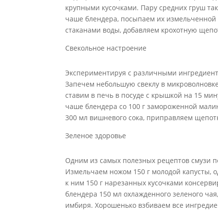
крупными кусочками. Пару средних груш та
чаше блендера, посыпаем их измельченной 
стаканами воды, добавляем крохотную щепо
Свекольное настроение
Экспериментируя с различными ингредиента
Запечем небольшую свеклу в микроволновке.
ставим в печь в посуде с крышкой на 15 ми
чаше блендера со 100 г замороженной малин
300 мл вишневого сока, приправляем щепот
Зеленое здоровье
Одним из самых полезных рецептов смузи п
Измельчаем ножом 150 г молодой капусты, 
к ним 150 г нарезанных кусочками консерви
блендера 150 мл охлажденного зеленого чая,
имбиря. Хорошенько взбиваем все ингредие