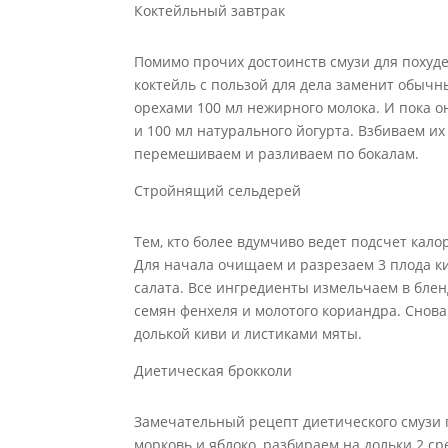
Коктейльный завтрак
Помимо прочих достоинств смузи для похуд
коктейль с пользой для дела заменит обычн
орехами 100 мл нежирного молока. И пока 
и 100 мл натурального йогурта. Взбиваем и
перемешиваем и разливаем по бокалам.
Стройнящий сельдерей
Тем, кто более вдумчиво ведет подсчет кало
Для начала очищаем и разрезаем 3 плода ки
салата. Все ингредиенты измельчаем в бле
семян фенхеля и молотого кориандра. Снова
долькой киви и листиками мяты.
Диетическая брокколи
Замечательный рецепт диетического смузи 
морковь и яблоко, разбираем на дольки 2 с