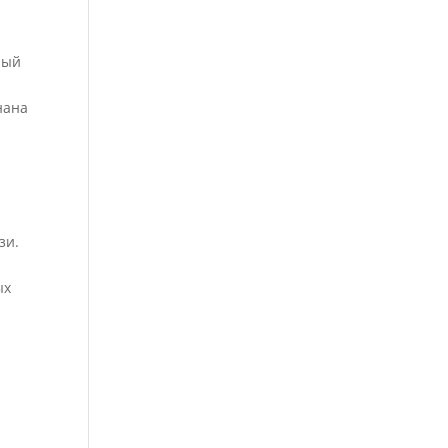
ный
нана
зи.
ых