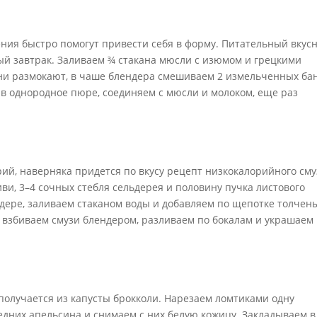
ения быстро помогут привести себя в форму. Питательный вкус
ый завтрак. Заливаем ¾ стакана мюсли с изюмом и грецкими
они размокают, в чаше блендера смешиваем 2 измельченных ба
х в однородное пюре, соединяем с мюсли и молоком, еще раз
рий, наверняка придется по вкусу рецепт низкокалорийного сму
ви, 3–4 сочных стебля сельдерея и половину пучка листового
ндере, заливаем стаканом воды и добавляем по щепотке толчен
 взбиваем смузи блендером, разливаем по бокалам и украшаем
получается из капусты брокколи. Нарезаем ломтиками одну
редних апельсина и снимаем с них белую кожицу. Закладываем в