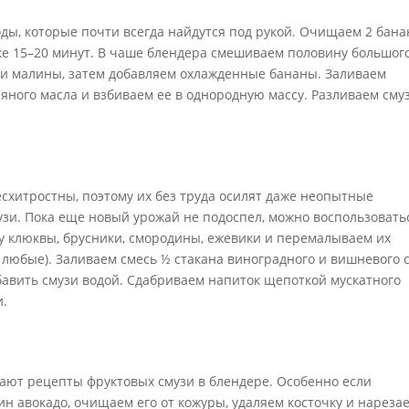
оды, которые почти всегда найдутся под рукой. Очищаем 2 бана
ке 15–20 минут. В чаше блендера смешиваем половину большог
или малины, затем добавляем охлажденные бананы. Заливаем
ьняного масла и взбиваем ее в однородную массу. Разливаем сму
схитростны, поэтому их без труда осилят даже неопытные
узи. Пока еще новый урожай не подоспел, можно воспользовать
у клюквы, брусники, смородины, ежевики и перемалываем их
 любые). Заливаем смесь ½ стакана виноградного и вишневого с
авить смузи водой. Сдабриваем напиток щепоткой мускатного
и.
жают рецепты фруктовых смузи в блендере. Особенно если
н авокадо, очищаем его от кожуры, удаляем косточку и нареза