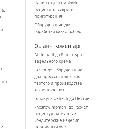
Начинки для пиріжків:
рецепти та секрети
на,
приготування
о
Оборудование для
зи
обработки какао-бобов.
Останні коментарі
Abdelhadi
до
Рецептура
вафельного крема
ся
Deven
до
Оборудование
для прессования какао
ока.
тертого и производства
какао-порошка
roudayna dehech
до
Пектин
khosrow momeni
до
Расчет
рецептур на мучные
кондитерские изделия.
ем
Первичный учет