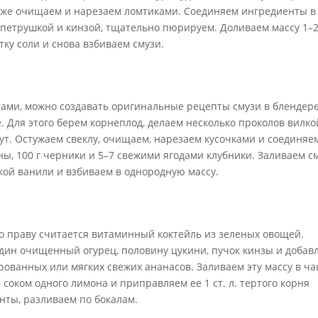
кже очищаем и нарезаем ломтиками. Соединяем ингредиенты в
петрушкой и кинзой, тщательно пюрируем. Доливаем массу 1–
тку соли и снова взбиваем смузи.
ми, можно создавать оригинальные рецепты смузи в блендере
 Для этого берем корнеплод, делаем несколько проколов вилко
нут. Остужаем свеклу, очищаем, нарезаем кусочками и соединяе
ы, 100 г черники и 5–7 свежими ягодами клубники. Заливаем с
кой ванили и взбиваем в однородную массу.
о праву считается витаминный коктейль из зеленых овощей.
один очищенный огурец, половину цукини, пучок кинзы и добав
рованных или мягких свежих ананасов. Заливаем эту массу в ч
 соком одного лимона и приправляем ее 1 ст. л. тертого корня
нты, разливаем по бокалам.