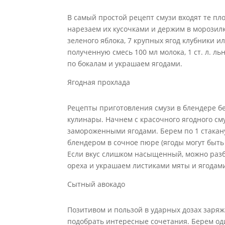
В самый простой рецепт смузи входят те пл
нарезаем их кусочками и держим в морозил
зеленого яблока, 7 крупных ягод клубники 
полученную смесь 100 мл молока, 1 ст. л. л
по бокалам и украшаем ягодами.
Ягодная прохлада
Рецепты приготовления смузи в блендере бе
кулинары. Начнем с красочного ягодного см
замороженными ягодами. Берем по 1 стакан
блендером в сочное пюре (ягоды могут быть
Если вкус слишком насыщенный, можно разб
ореха и украшаем листиками мяты и ягодам
Сытный авокадо
Позитивом и пользой в ударных дозах заря
подобрать интересные сочетания. Берем оди