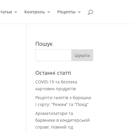
татьи
Контроль
Рецепты
Пошук
Останні статті
COVID-19 та безпека
харчових продуктів
Рецепти галетів з борошна
І сорту: “Режим” та “Похід”
Ароматизатори та
барвники в кондитерській
справі: повний гід