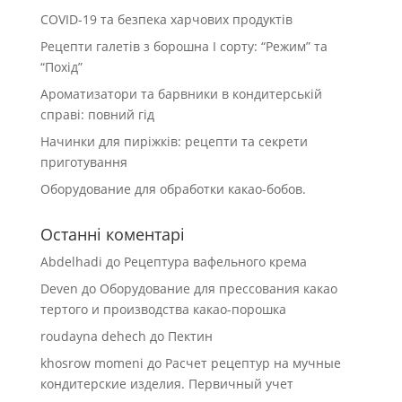
COVID-19 та безпека харчових продуктів
Рецепти галетів з борошна І сорту: “Режим” та
“Похід”
Ароматизатори та барвники в кондитерській
справі: повний гід
Начинки для пиріжків: рецепти та секрети
приготування
Оборудование для обработки какао-бобов.
Останні коментарі
Abdelhadi
до
Рецептура вафельного крема
Deven
до
Оборудование для прессования какао
тертого и производства какао-порошка
roudayna dehech
до
Пектин
khosrow momeni
до
Расчет рецептур на мучные
кондитерские изделия. Первичный учет