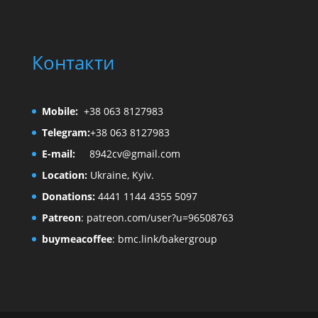
Контакти
Mobile:
+38 063 8127983
Telegram:
+38 063 8127983
E-mail:
8942cv@gmail.com
Location:
Ukraine, Kyiv.
Donations:
4441 1144 4355 5097
Patreon
:
patreon.com/user?u=96508763
buymeacoffee
:
bmc.link/bakergroup