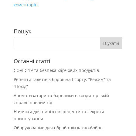
коментарів.
Пошук
Останні статті
COVID-19 та безпека харчових продуктів
Рецепти галетів з борошна І сорту: “Режим” та
“Похід”
Ароматизатори та барвники в кондитерській
справі: повний гід
Начинки для пиріжків: рецепти та секрети
приготування
Оборудование для обработки какао-бобов.