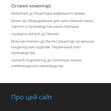
Останні коментарі
Abdelhadi
до
Рецептура вафельного крема
Deven
до
Оборудование для прессования какао
тертого и производства какао-порошка
roudayna dehech
до
Пектин
khosrow momeni
до
Расчет рецептур на мучные
кондитерские изделия. Первичный учет
производства
Samarth Engineering
до
Поточные линии
хлебопекарного производства
Про цей сайт