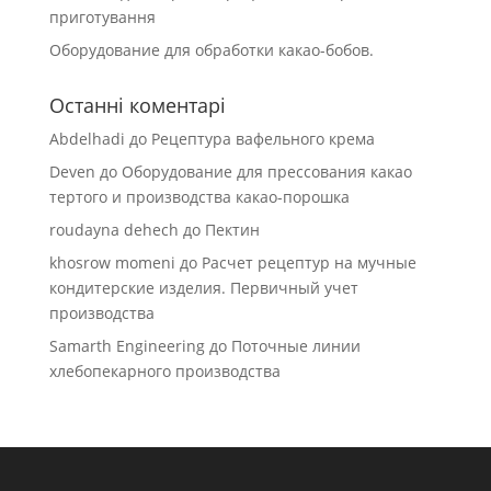
приготування
Оборудование для обработки какао-бобов.
Останні коментарі
Abdelhadi
до
Рецептура вафельного крема
Deven
до
Оборудование для прессования какао
тертого и производства какао-порошка
roudayna dehech
до
Пектин
khosrow momeni
до
Расчет рецептур на мучные
кондитерские изделия. Первичный учет
производства
Samarth Engineering
до
Поточные линии
хлебопекарного производства