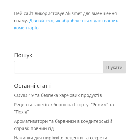
Цей сайт використовує Akismet для зменшення
спаму.
Дізнайтеся, як обробляються дані ваших
коментарів.
Пошук
Останні статті
COVID-19 та безпека харчових продуктів
Рецепти галетів з борошна І сорту: “Режим” та
“Похід”
Ароматизатори та барвники в кондитерській
справі: повний гід
Начинки для пиріжків: рецепти та секрети