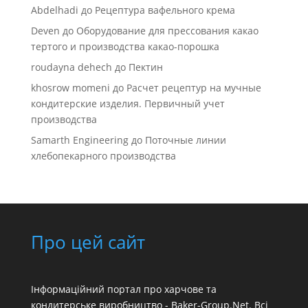
Abdelhadi
до
Рецептура вафельного крема
Deven
до
Оборудование для прессования какао
тертого и производства какао-порошка
roudayna dehech
до
Пектин
khosrow momeni
до
Расчет рецептур на мучные
кондитерские изделия. Первичный учет
производства
Samarth Engineering
до
Поточные линии
хлебопекарного производства
Про цей сайт
Інформаційний портал про харчове та
кондитерське виробництво - Baker-Group.Net. Всі