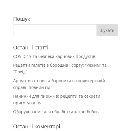
Пошук
Останні статті
COVID-19 та безпека харчових продуктів
Рецепти галетів з борошна І сорту: “Режим” та
“Похід”
Ароматизатори та барвники в кондитерській
справі: повний гід
Начинки для пиріжків: рецепти та секрети
приготування
Оборудование для обработки какао-бобов.
Останні коментарі