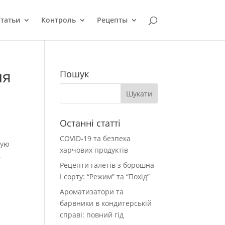
татьи
Контроль
Рецепты
ля
Пошук
Останні статті
COVID-19 та безпека
рую
харчових продуктів
.
Рецепти галетів з борошна
І сорту: “Режим” та “Похід”
Ароматизатори та
барвники в кондитерській
справі: повний гід