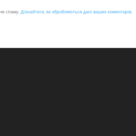
ня спаму.
Дізнайтеся, як обробляються дані ваших коментарів.