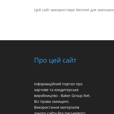
Цей сайт використовує Akismet для зменшен
Про цей сайт
Інформаційний портал про
харчове та кондитерське
виробництво - Baker-Group.Net.
Всі права захищені.
Використання матеріалів
даного сайту без письмового