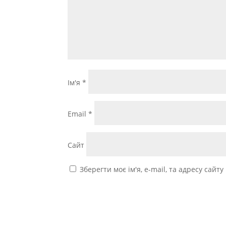
Ім'я
*
Email
*
Сайт
Зберегти моє ім'я, e-mail, та адресу сайт