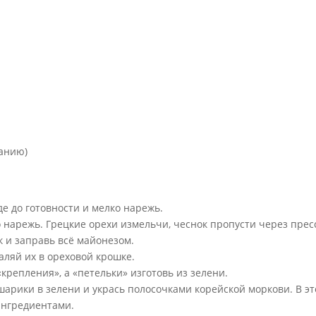
ланию)
е до готовности и мелко нарежь.
 нарежь. Грецкие орехи измельчи, чеснок пропусти через прес
к и заправь всё майонезом.
аляй их в ореховой крошке.
крепления», а «петельки» изготовь из зелени.
арики в зелени и укрась полосочками корейской моркови. В э
ингредиентами.