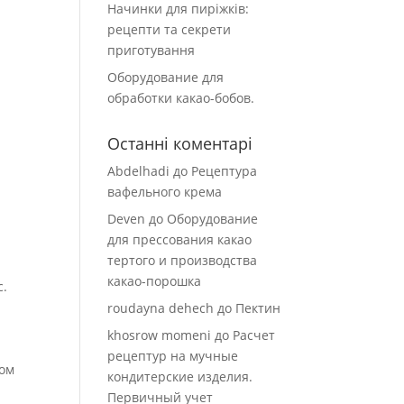
Начинки для пиріжків:
рецепти та секрети
приготування
Оборудование для
обработки какао-бобов.
Останні коментарі
Abdelhadi
до
Рецептура
вафельного крема
Deven
до
Оборудование
для прессования какао
тертого и производства
какао-порошка
с.
roudayna dehech
до
Пектин
khosrow momeni
до
Расчет
рецептур на мучные
том
кондитерские изделия.
Первичный учет