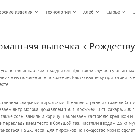
ерcкие изделия
Технологии
Хлеб
Сырье
С
домашняя выпечка к Рождеств
 угощение январских праздников. Для таких случаев у опытных
аемые из поколения в поколение. Какую выпечку приготовить 
есте.
ставлена сладкими пирожками. В нашей стране их тоже любят 
ваем литр молока, добавляем 150 г. дрожжей, 3 ст. сахара, 300 г
 а также соль, ваниль и корицу. Накрываем кастрюлю крышкой и
е перекладываем тесто в большой таз, частями вводим 2,5 кг му
стаиваться на 2-3 часа. Для пирожков на Рождество можно сдела