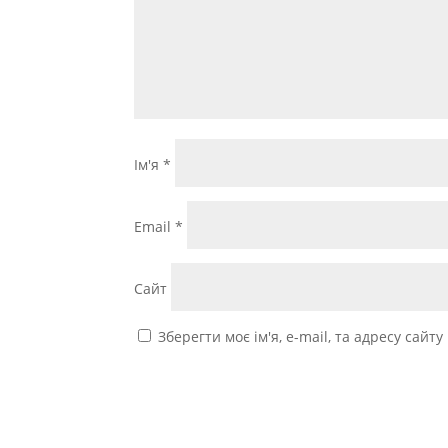
Ім'я
*
Email
*
Сайт
Зберегти моє ім'я, e-mail, та адресу сайт