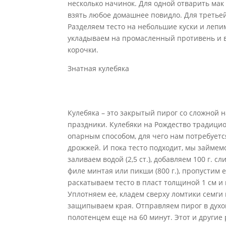
несколько начинок. Для одной отварить мак (3
взять любое домашнее повидло. Для третьей
Разделяем тесто на небольшие куски и лепи
укладываем на промасленный противень и в
корочки.
Знатная кулебяка
Кулебяка – это закрытый пирог со сложной 
праздники. Кулебяки на Рождество традици
опарным способом, для чего нам потребуется 1
дрожжей. И пока тесто подходит, мы займемс
заливаем водой (2,5 ст.), добавляем 100 г. 
филе минтая или пикши (800 г.), пропустим 
раскатываем тесто в пласт толщиной 1 см 
Уплотняем ее, кладем сверху ломтики семги 
защипываем края. Отправляем пирог в духов
полотенцем еще на 60 минут. Этот и други