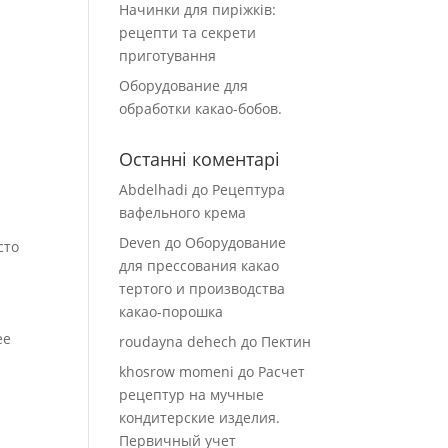
Начинки для пиріжків:
рецепти та секрети
приготування
Оборудование для
обработки какао-бобов.
Останні коментарі
Abdelhadi
до
Рецептура
вафельного крема
Deven
до
Оборудование
сто
для прессования какао
тертого и производства
какао-порошка
ее
roudayna dehech
до
Пектин
khosrow momeni
до
Расчет
рецептур на мучные
кондитерские изделия.
Первичный учет