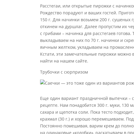
Расстегаи, или открытые пирожки с начинкой
Рождество порадуют и ваших гостей. Пригот
150 г. Для начинки возьмем 200 г. сушеных 
откинем на дуршлаг. Далее пропустим их че
с грибами – начинка для расстегаев готова.
выкладываем на них по 70 г. начинки и скр
яичным желтком, укладываем на промасленны
Кстати, эти замечательные пирожки можно 
найти на нашем сайте.
Трубочки с сюрпризом
Еще один вариант праздничной выпечки – са
рецепте. Нам понадобится 300 г. муки, 130 м
сахара и щепотка соли. Пока тесто подходит,
крахмал (30 г.) и хорошо перемешиваем. По
Постоянно помешивая, варим крем до полного
на одинаковые «колобки», раскатываем в п