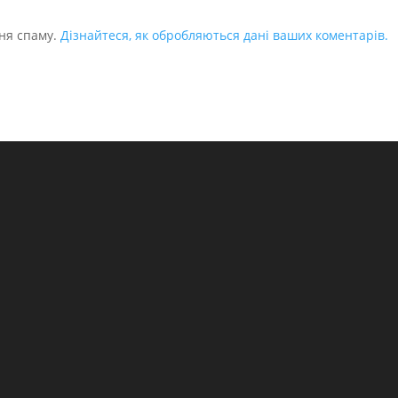
ня спаму.
Дізнайтеся, як обробляються дані ваших коментарів.