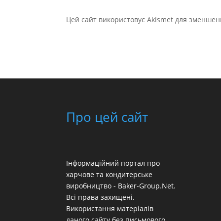
Цей сайт використовує Akismet для зменшен
Про цей сайт
Інформаційний портал про
харчове та кондитерське
виробництво - Baker-Group.Net.
Всі права захищені.
Використання матеріалів
даного сайту без письмового