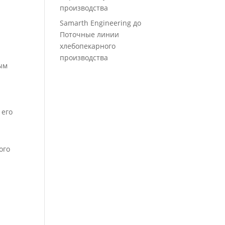
производства
Samarth Engineering
до
Поточные линии
хлебопекарного
производства
ым
 его
ого