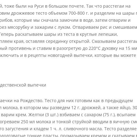
, тоже были на Руси в большом почете. Так что расстегаи на
овим дрожжевое тесто объемом 700-800 г. и разделим на шары 
грибов, которые мы сначала замочим в воде, затем отварим и
рез мясорубку и зажарим с луком. Отвариваем рис и смешиваем
 Теперь раскатываем шары из теста в круглые лепешки,
епляем края, оставляя серединку открытой. Смазываем расстега
й противень и ставим в разогретую до 220°C духовку на 15 ми
включить и в рецепты новогодней выпечки, которые вы можете
ечки на Рождество. Тесто для них готовим как в предыдущем
л молока, в котором мы разведем 12 г. дрожжей, а также яйцо, 30
 варим крем. Желтки (3 шт.) взбиваем с сахаром (75 г.), всыпаем
догреваем 250 мл молока и тонкой струйкой вводим в яичную см
 загустения и кладем 1 ч. л. сливочного масла. Тесто разделя
родолговатые тонкие пласты, промазываем кремом и скатываем 