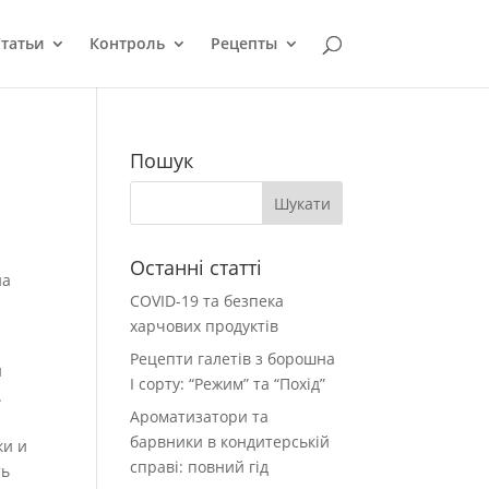
татьи
Контроль
Рецепты
у
Пошук
Останні статті
на
COVID-19 та безпека
харчових продуктів
Рецепти галетів з борошна
и
І сорту: “Режим” та “Похід”
.
Ароматизатори та
барвники в кондитерській
ки и
справі: повний гід
ть