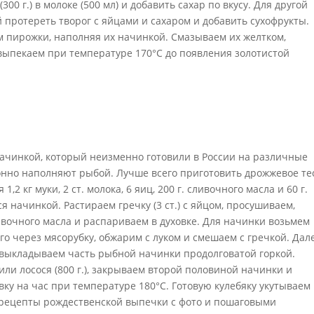
00 г.) в молоке (500 мл) и добавить сахар по вкусу. Для другой
 протереть творог с яйцами и сахаром и добавить сухофрукты.
м пирожки, наполняя их начинкой. Смазываем их желтком,
ыпекаем при температуре 170°C до появления золотистой
начинкой, который неизменно готовили в России на различные
онно наполняют рыбой. Лучше всего приготовить дрожжевое те
,2 кг муки, 2 ст. молока, 6 яиц, 200 г. сливочного масла и 60 г.
я начинкой. Растираем гречку (3 ст.) с яйцом, просушиваем,
сливочного масла и распариваем в духовке. Для начинки возьмем
его через мясорубку, обжарим с луком и смешаем с гречкой. Дал
и выкладываем часть рыбной начинки продолговатой горкой.
или лосося (800 г.), закрываем второй половиной начинки и
ку на час при температуре 180°C. Готовую кулебяку укутываем
е рецепты рождественской выпечки с фото и пошаговыми