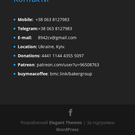
Mobile:
+38 063 8127983
Telegram:
+38 063 8127983
E-mail:
8942cv@gmail.com
Location:
Ukraine, Kyiv.
Donations:
4441 1144 4355 5097
Patreon
:
patreon.com/user?u=96508763
buymeacoffee
:
bmc.link/bakergroup
Розроблений
Elegant Themes
| За підтримки
WordPress