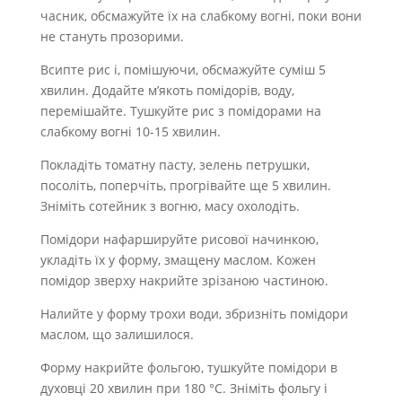
часник, обсмажуйте їх на слабкому вогні, поки вони
не стануть прозорими.
Всипте рис і, помішуючи, обсмажуйте суміш 5
хвилин. Додайте м’якоть помідорів, воду,
перемішайте. Тушкуйте рис з помідорами на
слабкому вогні 10-15 хвилин.
Покладіть томатну пасту, зелень петрушки,
посоліть, поперчіть, прогрівайте ще 5 хвилин.
Зніміть сотейник з вогню, масу охолодіть.
Помідори нафаршируйте рисової начинкою,
укладіть їх у форму, змащену маслом. Кожен
помідор зверху накрийте зрізаною частиною.
Налийте у форму трохи води, збризніть помідори
маслом, що залишилося.
Форму накрийте фольгою, тушкуйте помідори в
духовці 20 хвилин при 180 °С. Зніміть фольгу і