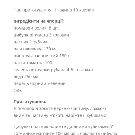
Час приготування: 1 година 10 хвилин
Інгредієнти на 4порції
:
помідори великі 8 шт.
цибуля ріпчаста 3 головки
часник 1 зубчик
олія оливкова 130 мл
рис круглозернистий 150 г
паста томатна 100 г
зелень петрушки рубана 4-5 ст. ложок
вода 250 мл
перець чорний мелений
сіль
Приготування:
У помідорів зріжте верхню частину, ложкою
вийміть частину м’якоті, наріжте її кубиками.
Цибулю і часник наріжте дрібними кубиками. У
сотейнику нагрійте 100 мл олії, покладіть цибулю і