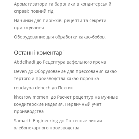
Ароматизатори та барвники в кондитерській
справі: повний гід
Начинки для пиріжків: рецепти та секрети
приготування
Оборудование для обработки какао-бобов.
Останні коментарі
Abdelhadi
до
Рецептура вафельного крема
Deven
до
Оборудование для прессования какао
тертого и производства какао-порошка
roudayna dehech
до
Пектин
khosrow momeni
до
Расчет рецептур на мучные
кондитерские изделия. Первичный учет
производства
Samarth Engineering
до
Поточные линии
хлебопекарного производства