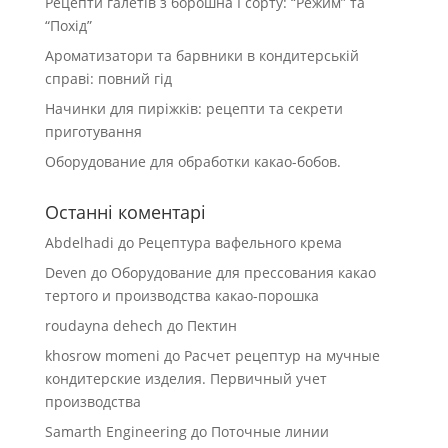
Рецепти галетів з борошна І сорту: “Режим” та
“Похід”
Ароматизатори та барвники в кондитерській
справі: повний гід
Начинки для пиріжків: рецепти та секрети
приготування
Оборудование для обработки какао-бобов.
Останні коментарі
Abdelhadi
до
Рецептура вафельного крема
Deven
до
Оборудование для прессования какао
тертого и производства какао-порошка
roudayna dehech
до
Пектин
khosrow momeni
до
Расчет рецептур на мучные
кондитерские изделия. Первичный учет
производства
Samarth Engineering
до
Поточные линии