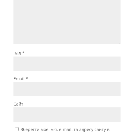
Ім'я
*
Email
*
Сайт
Зберегти моє ім'я, e-mail, та адресу сайту в