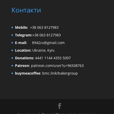
Контакти
Mobile:
+38 063 8127983
Telegram:
+38 063 8127983
E-mail:
8942cv@gmail.com
Location:
Ukraine, Kyiv.
Donations:
4441 1144 4355 5097
Patreon
:
patreon.com/user?u=96508763
buymeacoffee
:
bmc.link/bakergroup