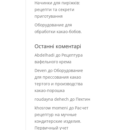
Начинки для пиріжків:
рецепти та секрети
приготування
Оборудование для
обработки какао-бобов.
Останні коментарі
Abdelhadi
до
Рецептура
вафельного крема
Deven
до
Оборудование
для прессования какао
тертого и производства
какао-порошка
roudayna dehech
до
Пектин
khosrow momeni
до
Расчет
рецептур на мучные
кондитерские изделия.
Первичный учет