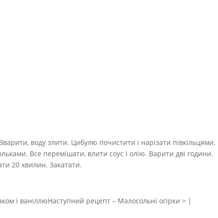
Зварити, воду злити. Цибулю почистити і нарізати півкільцями,
ольками. Все перемішати, влити соус і олію. Варити дві години.
ати 20 хвилин. Закатати.
ком і ваніллюНаступний рецепт – Малосольні огірки > |