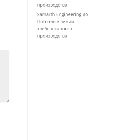
производства
Samarth Engineering
до
Поточные линии
хлебопекарного
производства