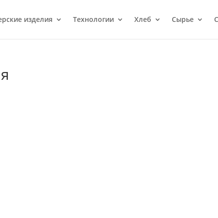
ерcкие изделия
Технологии
Хлеб
Сырье
С
ля