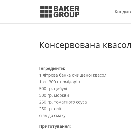
Кондит
Консервована квасо
Інгредієнти:
1 літрова банка очищеної квасолі
1 кг. 300 г помідорів
500 гр. цибулі
500 гр. моркви
250 гр. томатного соуса
250 гр. олії
сіль до смаку
Приготування: