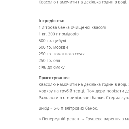
Квасолю намочити на декілька годин в воді.
Інгредієнти:
1 літрова банка очищеної квасолі
1 кг. 300 г помідорів
500 гр. цибулі
500 гр. моркви
250 гр. томатного соуса
250 гр. олії
сіль до смаку
Приготування:
Квасолю намочити на декілька годин в воді. 
моркву на грубій терці. Помідори порізати д
Разкласти в стерилізовані банки. Стерилізув
Вихід – 5-6 півлітрових банок.
< Попередній рецепт – Грушеве варення з ма