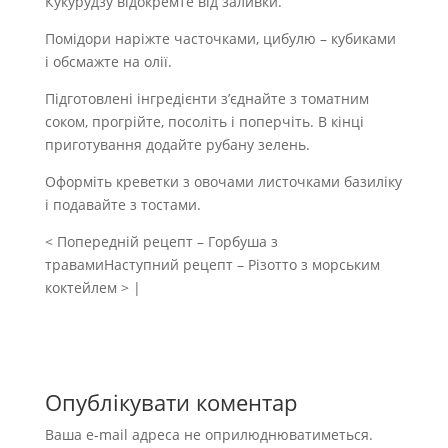
Кукурудзу відокремте від заливки.
Помідори наріжте часточками, цибулю – кубиками
і обсмажте на олії.
Підготовлені інгредієнти з’єднайте з томатним
соком, прогрійте, посоліть і поперчіть. В кінці
приготування додайте рубану зелень.
Оформіть креветки з овочами листочками базиліку
і подавайте з тостами.
< Попередній рецепт – Горбуша з
травамиНаступний рецепт – Різотто з морським
коктейлем > |
Опублікувати коментар
Ваша e-mail адреса не оприлюднюватиметься.