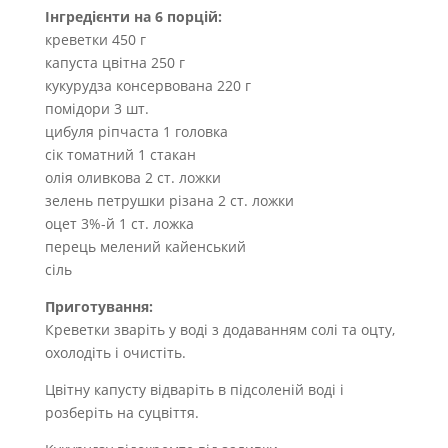
Інгредієнти на 6 порцій:
креветки 450 г
капуста цвітна 250 г
кукурудза консервована 220 г
помідори 3 шт.
цибуля ріпчаста 1 головка
сік томатний 1 стакан
олія оливкова 2 ст. ложки
зелень петрушки різана 2 ст. ложки
оцет 3%-й 1 ст. ложка
перець мелений кайенський
сіль
Приготування:
Креветки зваріть у воді з додаванням солі та оцту,
охолодіть і очистіть.
Цвітну капусту відваріть в підсоленій воді і
розберіть на суцвіття.