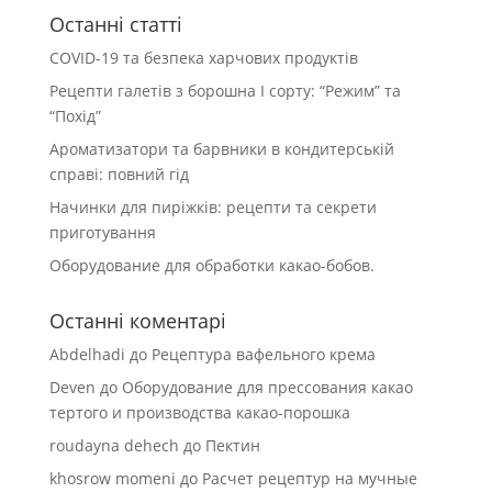
Останні статті
COVID-19 та безпека харчових продуктів
Рецепти галетів з борошна І сорту: “Режим” та
“Похід”
Ароматизатори та барвники в кондитерській
справі: повний гід
Начинки для пиріжків: рецепти та секрети
приготування
Оборудование для обработки какао-бобов.
Останні коментарі
Abdelhadi
до
Рецептура вафельного крема
Deven
до
Оборудование для прессования какао
тертого и производства какао-порошка
roudayna dehech
до
Пектин
khosrow momeni
до
Расчет рецептур на мучные