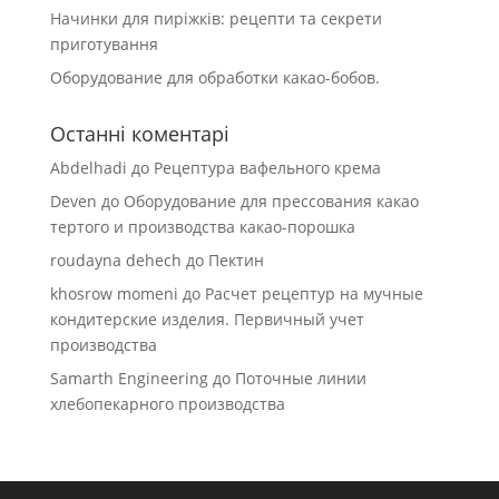
Начинки для пиріжків: рецепти та секрети
приготування
Оборудование для обработки какао-бобов.
Останні коментарі
Abdelhadi
до
Рецептура вафельного крема
Deven
до
Оборудование для прессования какао
тертого и производства какао-порошка
roudayna dehech
до
Пектин
khosrow momeni
до
Расчет рецептур на мучные
кондитерские изделия. Первичный учет
производства
Samarth Engineering
до
Поточные линии
хлебопекарного производства