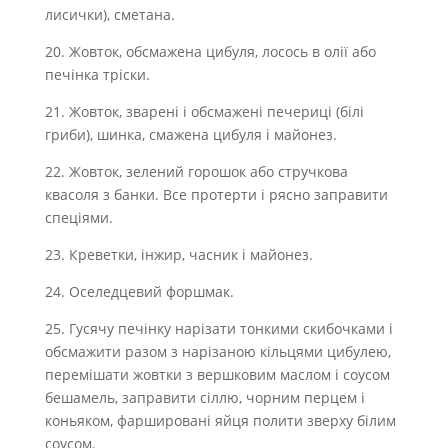
лисички), сметана.
20. Жовток, обсмажена цибуля, лосось в олії або
печінка тріски.
21. Жовток, зварені і обсмажені печериці (білі
гриби), шинка, смажена цибуля і майонез.
22. Жовток, зелений горошок або стручкова
квасоля з банки. Все протерти і рясно заправити
спеціями.
23. Креветки, інжир, часник і майонез.
24. Оселедцевий форшмак.
25. Гусячу печінку нарізати тонкими скибочками і
обсмажити разом з нарізаною кільцями цибулею,
перемішати жовтки з вершковим маслом і соусом
бешамель, заправити сіллю, чорним перцем і
коньяком, фаршировані яйця полити зверху білим
соусом.