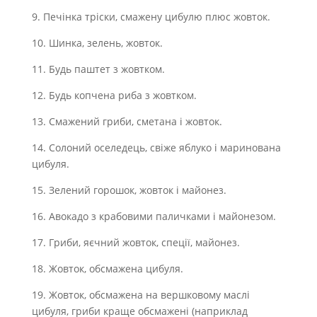
9. Печінка тріски, смажену цибулю плюс жовток.
10. Шинка, зелень, жовток.
11. Будь паштет з жовтком.
12. Будь копчена риба з жовтком.
13. Смажений гриби, сметана і жовток.
14. Солоний оселедець, свіже яблуко і маринована
цибуля.
15. Зелений горошок, жовток і майонез.
16. Авокадо з крабовими паличками і майонезом.
17. Гриби, яєчний жовток, спеції, майонез.
18. Жовток, обсмажена цибуля.
19. Жовток, обсмажена на вершковому маслі
цибуля, гриби краще обсмажені (наприклад