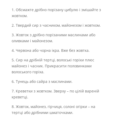
1. Обсмажте дрібно порізану цибулю і змішайте з
жовтком.
2. Твердий сир з часником, майонезом і жовтком.
3. Жовток з дрібно порізаними маслинами або
оливками і майонезом.
4. Червона або чорна ікра. Вже без жовтка.
5. Сир на дрібній тертці, волоські горіхи плюс
майонез і часник. Прикрасити половинками
волоського горіха.
6. Тунець або сайра з маслинами.
7. Креветки з жовтком. Зверху – по цілій вареній
креветці.
8. Жовток, майонез, гірчиця, солоні огірки – на
тертці або дрібними шматочками.