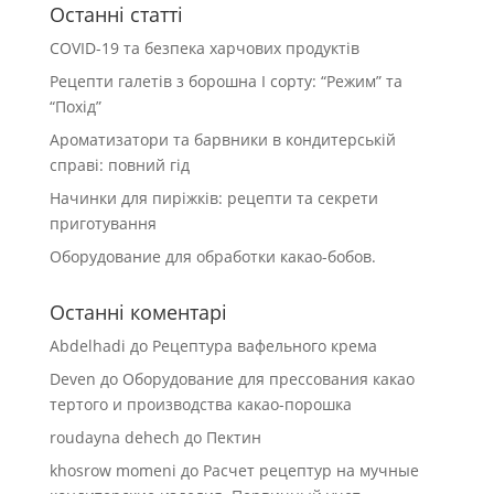
Останні статті
COVID-19 та безпека харчових продуктів
Рецепти галетів з борошна І сорту: “Режим” та
“Похід”
Ароматизатори та барвники в кондитерській
справі: повний гід
Начинки для пиріжків: рецепти та секрети
приготування
Оборудование для обработки какао-бобов.
Останні коментарі
Abdelhadi
до
Рецептура вафельного крема
Deven
до
Оборудование для прессования какао
тертого и производства какао-порошка
roudayna dehech
до
Пектин
khosrow momeni
до
Расчет рецептур на мучные