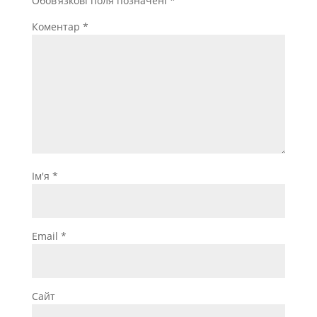
Обов’язкові поля позначені
*
Коментар
*
Ім'я
*
Email
*
Сайт