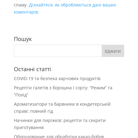
спаму.
Дізнайтеся, як обробляються дані ваших
коментарів.
Пошук
Останні статті
COVID-19 та безпека харчових продуктів
Рецепти галетів з борошна І сорту: “Режим” та
“Похід”
Ароматизатори та барвники в кондитерській
справі: повний гід
Начинки для пиріжків: рецепти та секрети
приготування
Оборудование для обработки какао-бобов.