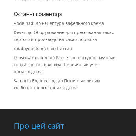
Останні коментарі
Abdelhadi
до
Рецептура вафельного крема
Deven
до
Оборудование для прессования какао
тертого и производства какао-порошка
roudayna dehech
до
Пектин
khosrow momeni
до
Расчет рецептур на мучные
кондитерские изделия. Первичный учет
производства
Samarth Engineering
до
Поточные линии
хлебопекарного производства
Про цей сайт