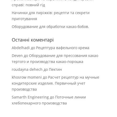
справі: повний гід
Начинки для пиріжків: рецепти та секрети
приготування
Оборудование для обработки какао-бобов.
Останні коментарі
Abdelhadi
до
Рецептура вафельного крема
Deven
до
Оборудование для прессования какао
тертого и производства какао-порошка
roudayna dehech
до
Пектин
khosrow momeni
до
Расчет рецептур на мучные
кондитерские изделия. Первичный учет
производства
Samarth Engineering
до
Поточные линии
хлебопекарного производства