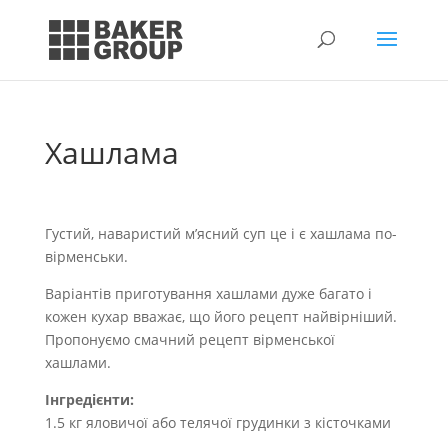
Хашлама
Густий, наваристий м’ясний суп це і є хашлама по-
вірменськи.
Варіантів приготування хашлами дуже багато і
кожен кухар вважає, що його рецепт найвірніший.
Пропонуємо смачний рецепт вірменської
хашлами.
Інгредієнти
:
1.5 кг яловичої або телячої грудинки з кісточками