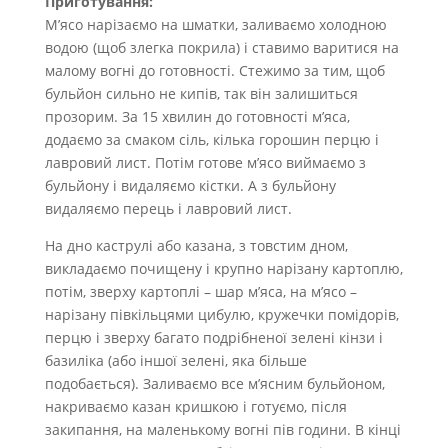
Приготування:
М’ясо нарізаємо на шматки, заливаємо холодною
водою (щоб злегка покрила) і ставимо варитися на
малому вогні до готовності. Стежимо за тим, щоб
бульйон сильно не кипів, так він залишиться
прозорим. За 15 хвилин до готовності м’яса,
додаємо за смаком сіль, кілька горошин перцю і
лавровий лист. Потім готове м’ясо виймаємо з
бульйону і видаляємо кістки. А з бульйону
видаляємо перець і лавровий лист.
На дно каструлі або казана, з товстим дном,
викладаємо почищену і крупно нарізану картоплю,
потім, зверху картоплі – шар м’яса, на м’ясо –
нарізану півкільцями цибулю, кружечки помідорів,
перцю і зверху багато подрібненої зелені кінзи і
базиліка (або іншої зелені, яка більше
подобається). Заливаємо все м’ясним бульйоном,
накриваємо казан кришкою і готуємо, після
закипання, на маленькому вогні пів години. В кінці