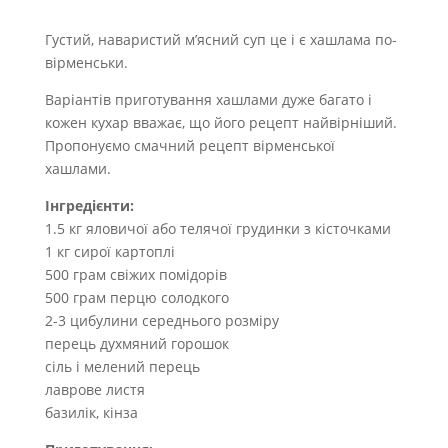
Густий, наваристий м’ясний суп це і є хашлама по-
вірменськи.
Варіантів приготування хашлами дуже багато і
кожен кухар вважає, що його рецепт найвірніший.
Пропонуємо смачний рецепт вірменської
хашлами.
Інгредієнти
:
1.5 кг яловичої або телячої грудинки з кісточками
1 кг сирої картоплі
500 грам свіжих помідорів
500 грам перцю солодкого
2-3 цибулини середнього розміру
перець духмяний горошок
сіль і мелений перець
лаврове листя
базилік, кінза