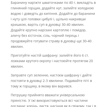
Баранину наріжте шматочками по 40 г, викладіть в
глиняний горщик, додайте нут, залийте холодною
водою і доведіть до кипіння. Додайте до баранини
і нуту цілі головки цибулі і, щільно накривши
кришкою, варіть суп в духовці 30-40 хвилин.
Додайте крупно нарізані картоплю і помідор,
аличу без кісточок, сіль, чорний перець і
продовжуйте готувати страву в духовці ще 30-40
хвилин.
Приготуйте настій шафрану: залийте його 6 ст.
ложками крутого окропу і настоюйте протягом 20
хвилин.
Заправте суп зеленню, настоєм шафрану і дайте
постояти в духовці 2-3 хвилини. Подавайте піті в
тому ж горщику, в якому він варився.
Петрушку прийнято вважати універсальною
пряністю. У їжі використовуються всі частини
рослини: корінь, листя, насіння як в свіжому, так і в