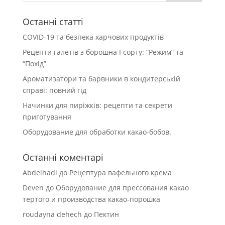
Останні статті
COVID-19 та безпека харчових продуктів
Рецепти галетів з борошна І сорту: “Режим” та
“Похід”
Ароматизатори та барвники в кондитерській
справі: повний гід
Начинки для пиріжків: рецепти та секрети
приготування
Оборудование для обработки какао-бобов.
Останні коментарі
Abdelhadi
до
Рецептура вафельного крема
Deven
до
Оборудование для прессования какао
тертого и производства какао-порошка
roudayna dehech
до
Пектин