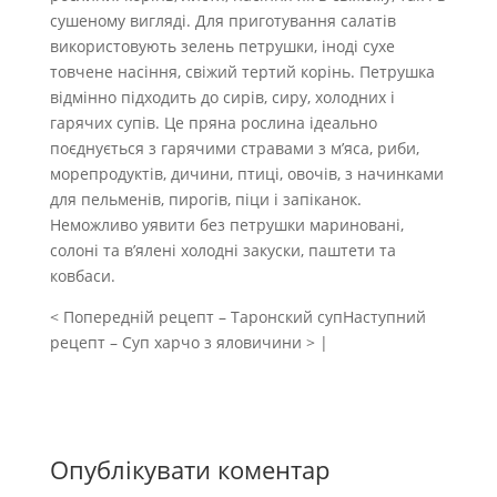
сушеному вигляді. Для приготування салатів
використовують зелень петрушки, іноді сухе
товчене насіння, свіжий тертий корінь. Петрушка
відмінно підходить до сирів, сиру, холодних і
гарячих супів. Це пряна рослина ідеально
поєднується з гарячими стравами з м’яса, риби,
морепродуктів, дичини, птиці, овочів, з начинками
для пельменів, пирогів, піци і запіканок.
Неможливо уявити без петрушки мариновані,
солоні та в’ялені холодні закуски, паштети та
ковбаси.
< Попередній рецепт – Таронский супНаступний
рецепт – Суп харчо з яловичини > |
Опублікувати коментар