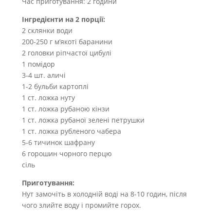
Час приготування: 2 години
Інгредієнти на 2 порції:
2 склянки води
200-250 г м’якоті баранини
2 головки ріпчастої цибулі
1 помідор
3-4 шт. аличі
1-2 бульби картоплі
1 ст. ложка нуту
1 ст. ложка рубаною кінзи
1 ст. ложка рубаної зелені петрушки
1 ст. ложка рубленого чабера
5-6 тичинок шафрану
6 горошин чорного перцю
сіль
Приготування:
Нут замочіть в холодній воді на 8-10 годин, після
чого злийте воду і промийте горох.