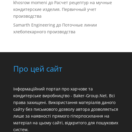
khosrow momeni
до
Расчет рецептур на мучные
кондитерские изделия. Первичный учет
производства
Samarth Engineering
до
Поточные линии
хлебопекарного производства
Про цей сайт
Інформаційний портал про харчове та
кондитерське виробництво - Baker-Group.Net. Всі
права захищені. Використання матеріалів даного
сайту без письмового дозволу автора дозволяється
лише за наявності прямого гіперпосилання на
матеріал на цьому сайті, відкритого для пошукових
систем.