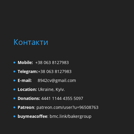
Контакти
Mobile:
+38 063 8127983
Telegram:
+38 063 8127983
E-mail:
8942cv@gmail.com
Location:
Ukraine, Kyiv.
Donations:
4441 1144 4355 5097
Patreon
:
patreon.com/user?u=96508763
buymeacoffee
:
bmc.link/bakergroup