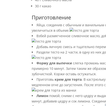
30 г какао
Приготовление
Яйца, соединив с обычным и ванильным с
увеличиться в объеме.
Взбей размягченное сливочное масло, до
Добавь яичную смесь и тщательно перем
Раздели тесто на 2 части, в одну из них д
Форму для выпечки
слегка промажь масл
примерно 10 минут. Затем таким же образом
зубочисткой. Коржи оставь остужаться.
Приготовь
крем для торта
. В кастрюльк
медленном огне до загустения. После этого 
Лимон
помой, сними с него цедру и выда
минут, добавив цедру и сок лимона. Соедин