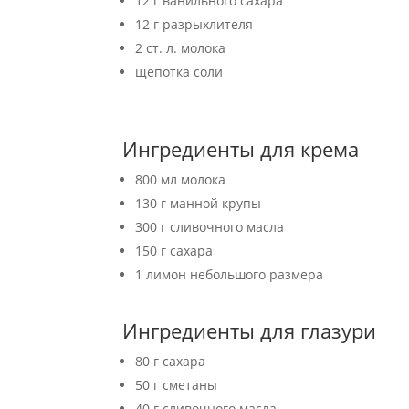
12 г ванильного сахара
12 г разрыхлителя
2 ст. л. молока
щепотка соли
Ингредиенты для крема
800 мл молока
130 г манной крупы
300 г сливочного масла
150 г сахара
1 лимон небольшого размера
Ингредиенты для глазури
80 г сахара
50 г сметаны
40 г сливочного масла