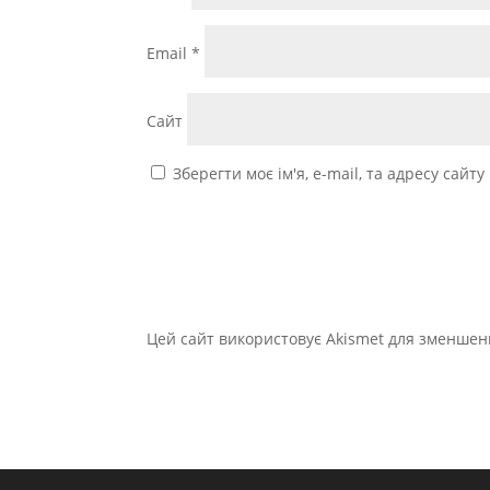
Email
*
Сайт
Зберегти моє ім'я, e-mail, та адресу сайт
Цей сайт використовує Akismet для зменшен