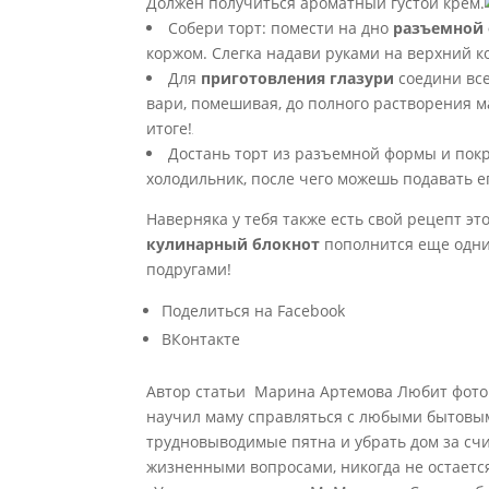
Должен получиться ароматный густой крем.
Собери торт: помести на дно
разъемной
коржом. Слегка надави руками на верхний к
Для
приготовления глазури
соедини все
вари, помешивая, до полного растворения ма
итоге!
Достань торт из разъемной формы и покр
холодильник, после чего можешь подавать ег
Наверняка у тебя также есть свой рецепт эт
кулинарный блокнот
пополнится еще одни
подругами!
Поделиться на Facebook
ВКонтакте
Автор статьи
Марина Артемова Любит фотог
научил маму справляться с любыми бытовым
трудновыводимые пятна и убрать дом за с
жизненными вопросами, никогда не остается