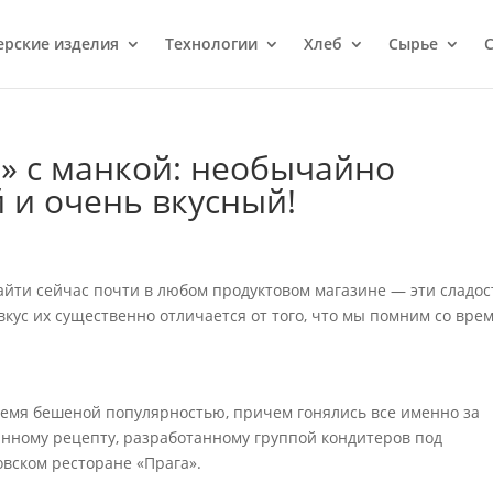
ерcкие изделия
Технологии
Хлеб
Сырье
С
» с манкой: необычайно
 и очень вкусный!
айти сейчас почти в любом продуктовом магазине — эти сладос
кус их существенно отличается от того, что мы помним со врем
ремя бешеной популярностью, причем гонялись все именно за
анному рецепту, разработанному группой кондитеров под
вском ресторане «Прага».