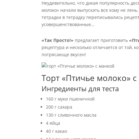
Неудивительно, что дикая популярность дес
молоко» начали выпускать все кому не лень
тетрадки в тетрадку переписывались рецеп
усовершенствованные…
«Так Просто!»
предлагает приготовить
«Пт
рецептура и несколько отличается от той, к
потрясающе вкусен!
Торт «Птичье молоко» с
Ингредиенты для теста
160 г муки пшеничной
200 г сахара
130 г сливочного масла
4 яйца
40 г какао