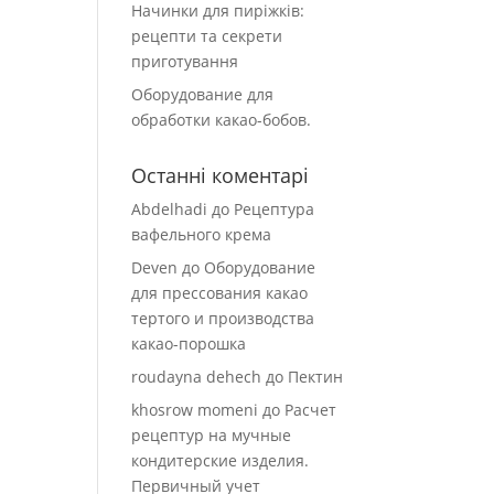
Начинки для пиріжків:
рецепти та секрети
приготування
Оборудование для
обработки какао-бобов.
Останні коментарі
Abdelhadi
до
Рецептура
вафельного крема
Deven
до
Оборудование
для прессования какао
тертого и производства
какао-порошка
roudayna dehech
до
Пектин
khosrow momeni
до
Расчет
рецептур на мучные
кондитерские изделия.
Первичный учет