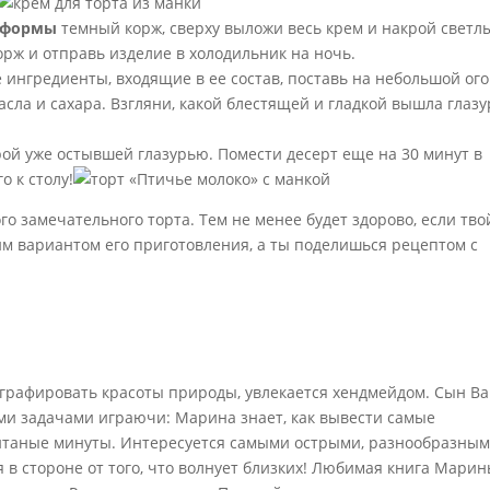
 формы
темный корж, сверху выложи весь крем и накрой светл
орж и отправь изделие в холодильник на ночь.
 ингредиенты, входящие в ее состав, поставь на небольшой ого
сла и сахара. Взгляни, какой блестящей и гладкой вышла глазу
ой уже остывшей глазурью. Помести десерт еще на 30 минут в
о к столу!
ого замечательного торта. Тем не менее будет здорово, если тво
м вариантом его приготовления, а ты поделишься рецептом с
рафировать красоты природы, увлекается хендмейдом. Сын В
и задачами играючи: Марина знает, как вывести самые
читаные минуты. Интересуется самыми острыми, разнообразны
 в стороне от того, что волнует близких! Любимая книга Мари