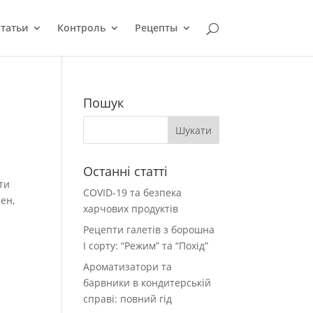
татьи
Контроль
Рецепты
Пошук
Останні статті
ти
COVID-19 та безпека
ен,
харчових продуктів
Рецепти галетів з борошна
І сорту: “Режим” та “Похід”
Ароматизатори та
барвники в кондитерській
справі: повний гід