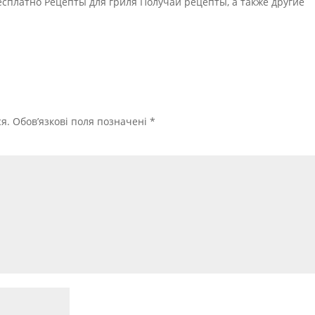
сплатно Рецепты для гриля Получай рецепты, а также другие
я.
Обов’язкові поля позначені
*