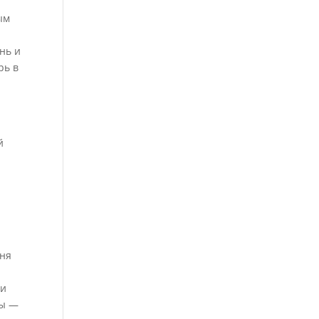
ым
нь и
рь в
й
аня
ми
ны —