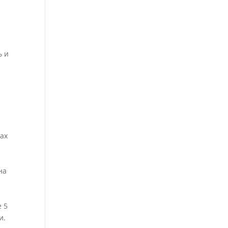
ь и
сах
на
е 5
и.