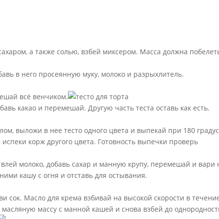
ахаром, а также солью, взбей миксером. Масса должна побелет
бавь в него просеянную муку, молоко и разрыхлитель.
ешай всё венчиком.
обавь какао и перемешай. Другую часть теста оставь как есть.
ом, выложи в нее тесто одного цвета и выпекай при 180 граду
 испеки корж другого цвета. Готовность выпечки проверь
у влей молоко, добавь сахар и манную крупу, перемешай и вари 
сними кашу с огня и отставь для остывания.
ви сок. Масло для крема взбивай на высокой скорости в течени
и масляную массу с манной кашей и снова взбей до однородност