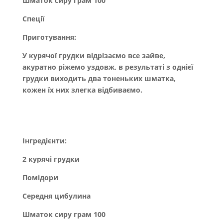
Шматок сиру грам 100
Спеції
Приготування:
У курячої грудки відрізаємо все зайве,
акуратно ріжемо уздовж, в результаті з однієї
грудки виходить два тоненьких шматка,
кожен їх них злегка відбиваємо.
Інгредієнти:
2 курячі грудки
Помідори
Середня цибулина
Шматок сиру грам 100