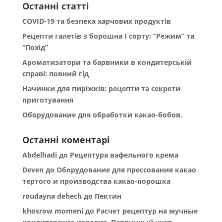
Останні статті
COVID-19 та безпека харчових продуктів
Рецепти галетів з борошна І сорту: “Режим” та
“Похід”
Ароматизатори та барвники в кондитерській
справі: повний гід
Начинки для пиріжків: рецепти та секрети
приготування
Оборудование для обработки какао-бобов.
Останні коментарі
Abdelhadi
до
Рецептура вафельного крема
Deven
до
Оборудование для прессования какао
тертого и производства какао-порошка
roudayna dehech
до
Пектин
khosrow momeni
до
Расчет рецептур на мучные