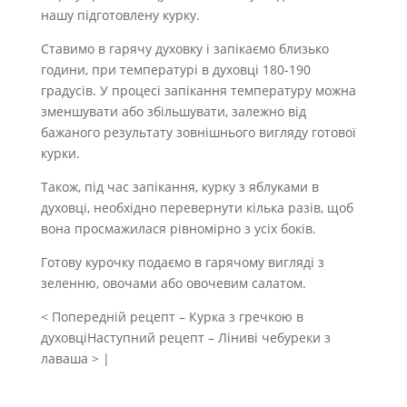
нашу підготовлену курку.
Ставимо в гарячу духовку і запікаємо близько
години, при температурі в духовці 180-190
градусів. У процесі запікання температуру можна
зменшувати або збільшувати, залежно від
бажаного результату зовнішнього вигляду готової
курки.
Також, під час запікання, курку з яблуками в
духовці, необхідно перевернути кілька разів, щоб
вона просмажилася рівномірно з усіх боків.
Готову курочку подаємо в гарячому вигляді з
зеленню, овочами або овочевим салатом.
< Попередній рецепт – Курка з гречкою в
духовціНаступний рецепт – Ліниві чебуреки з
лаваша > |