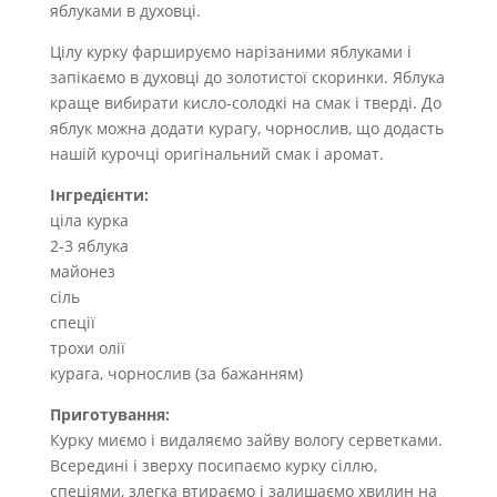
яблуками в духовці.
Цілу курку фаршируємо нарізаними яблуками і
запікаємо в духовці до золотистої скоринки. Яблука
краще вибирати кисло-солодкі на смак і тверді. До
яблук можна додати курагу, чорнослив, що додасть
нашій курочці оригінальний смак і аромат.
Інгредієнти:
ціла курка
2-3 яблука
майонез
сіль
спеції
трохи олії
курага, чорнослив (за бажанням)
Приготування:
Курку миємо і видаляємо зайву вологу серветками.
Всередині і зверху посипаємо курку сіллю,
спеціями, злегка втираємо і залишаємо хвилин на