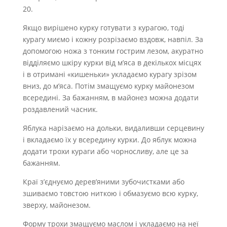
20.
Якщо вирішено курку готувати з курагою, тоді
курагу миємо і кожну розрізаємо вздовж, навпіл. За
допомогою ножа з тонким гострим лезом, акуратно
відділяємо шкіру курки від м’яса в декількох місцях
і в отримані «кишеньки» укладаємо курагу зрізом
вниз, до м’яса. Потім змащуємо курку майонезом
всередині. За бажанням, в майонез можна додати
роздавлений часник.
Яблука нарізаємо на дольки, видаливши серцевину
і вкладаємо їх у всередину курки. До яблук можна
додати трохи кураги або чорносливу, але це за
бажанням.
Краї з’єднуємо дерев’яними зубочистками або
зшиваємо товстою ниткою і обмазуємо всю курку,
зверху, майонезом.
Форму трохи змащуємо маслом і укладаємо на неї