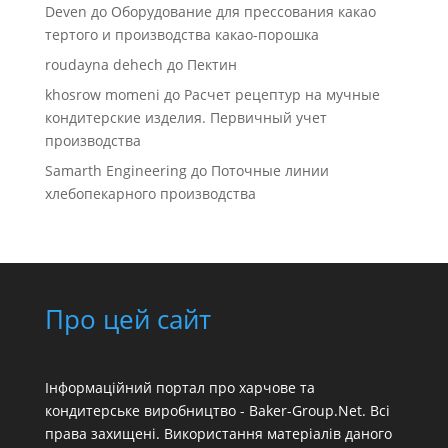
Deven
до
Оборудование для прессования какао
тертого и производства какао-порошка
roudayna dehech
до
Пектин
khosrow momeni
до
Расчет рецептур на мучные
кондитерские изделия. Первичный учет
производства
Samarth Engineering
до
Поточные линии
хлебопекарного производства
Про цей сайт
Інформаційний портал про харчове та
кондитерське виробництво - Baker-Group.Net. Всі
права захищені. Використання матеріалів даного