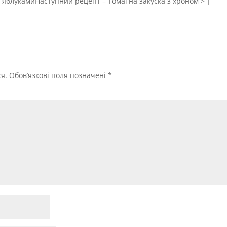
 яблукамиНаступний рецепт – Томатна закуска з хроном > |
я.
Обов’язкові поля позначені
*