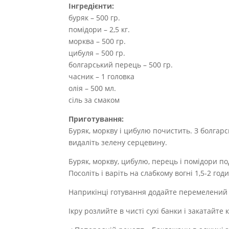
Інгредієнти:
буряк – 500 гр.
помідори – 2,5 кг.
морква – 500 гр.
цибуля – 500 гр.
болгарський перець – 500 гр.
часник – 1 головка
олія – 500 мл.
сіль за смаком
Приготування:
Буряк, моркву і цибулю почистить. З болгарс
видаліть зелену серцевину.
Буряк, моркву, цибулю, перець і помідори по
Посоліть і варіть на слабкому вогні 1,5-2 г
Наприкінці готування додайте перемелений
Ікру розлийте в чисті сухі банки і закатайт