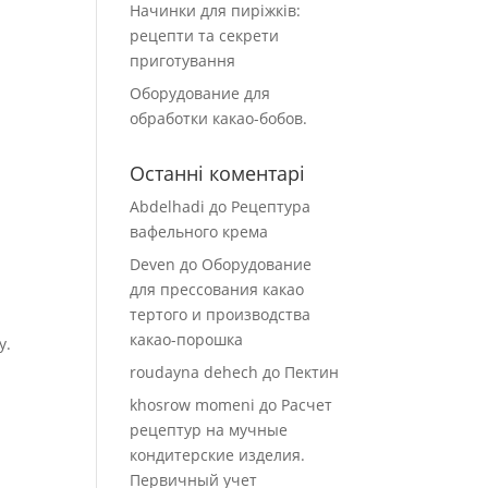
Начинки для пиріжків:
рецепти та секрети
приготування
Оборудование для
обработки какао-бобов.
Останні коментарі
Abdelhadi
до
Рецептура
вафельного крема
Deven
до
Оборудование
для прессования какао
тертого и производства
какао-порошка
у.
roudayna dehech
до
Пектин
khosrow momeni
до
Расчет
рецептур на мучные
кондитерские изделия.
Первичный учет