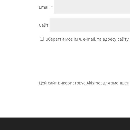
Email
*
Сайт
Зберегти моє ім'я, e-mail, та адресу сайт
Цей сайт використовує Akismet для зменшен