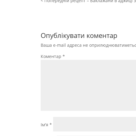
< Попередній рецепт – Баклажани в аджиці з
Опублікувати коментар
Ваша e-mail адреса не оприлюднюватиметьс
Коментар
*
Ім'я
*