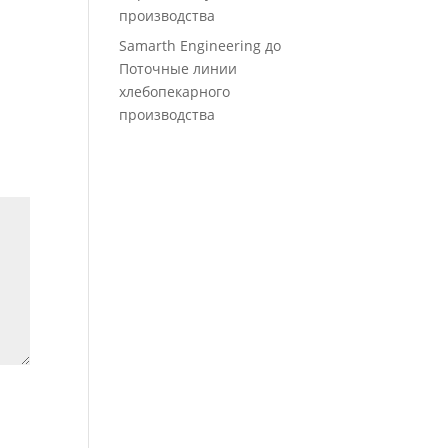
производства
Samarth Engineering
до
Поточные линии
хлебопекарного
производства