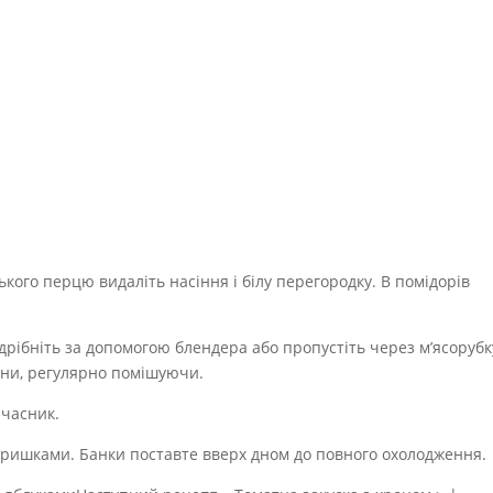
ького перцю видаліть насіння і білу перегородку. В помідорів
дрібніть за допомогою блендера або пропустіть через м’ясорубк
одини, регулярно помішуючи.
 часник.
е кришками. Банки поставте вверх дном до повного охолодження.