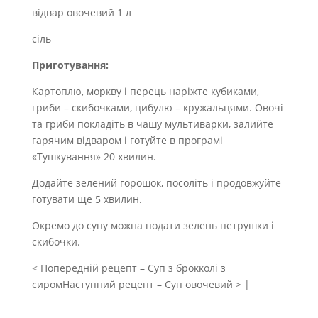
відвар овочевий 1 л
сіль
Приготування:
Картоплю, моркву і перець наріжте кубиками,
гриби – скибочками, цибулю – кружальцями. Овочі
та гриби покладіть в чашу мультиварки, залийте
гарячим відваром і готуйте в програмі
«Тушкування» 20 хвилин.
Додайте зелений горошок, посоліть і продовжуйте
готувати ще 5 хвилин.
Окремо до супу можна подати зелень петрушки і
скибочки.
< Попередній рецепт – Суп з брокколі з
сиромНаступний рецепт – Суп овочевий > |