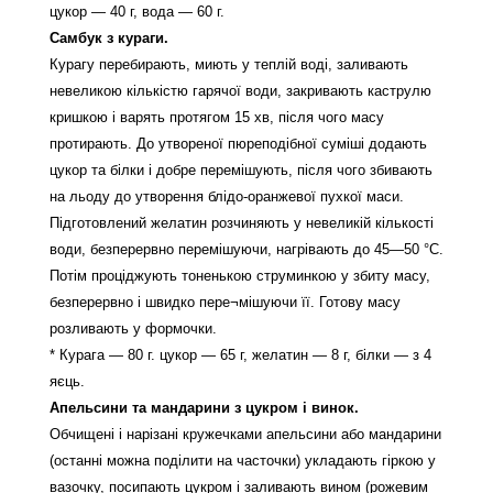
цукор — 40 г, вода — 60 г.
Самбук з кураги.
Курагу перебирають, миють у теплій воді, заливають
невеликою кількістю гарячої води, закривають каструлю
кришкою і варять протягом 15 хв, після чого масу
протирають. До утвореної пюреподібної суміші додають
цукор та білки і добре перемішують, після чого збивають
на льоду до утворення блідо-оранжевої пухкої маси.
Підготовлений желатин розчиняють у невеликій кількості
води, безперервно перемішуючи, нагрівають до 45—50 °С.
Потім проціджують тоненькою струминкою у збиту масу,
безперервно і швидко пере¬мішуючи її. Готову масу
розливають у формочки.
* Курага — 80 г. цукор — 65 г, желатин — 8 г, білки — з 4
яєць.
Апельсини та мандарини з цукром і винок.
Обчищені і нарізані кружечками апельсини або мандарини
(останні можна поділити на часточки) укладають гіркою у
вазочку, посипають цукром і заливають вином (рожевим