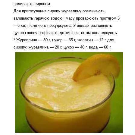
поливають сиропом.
Для приготування сиропу журавлину розминають,
заливають гарячою водою і масу проварюють протягом 5
—6 хв, після чого проціджують. У відварі розчиняють
цукор і знову нагрівають до кипіння, потім охолоджують.
* Журавлина — 80 г, цукор — 65 г, желатин — 12 г для
сиропу: журавлина — 20 г, цукор — 40 г, вода — 60 г.