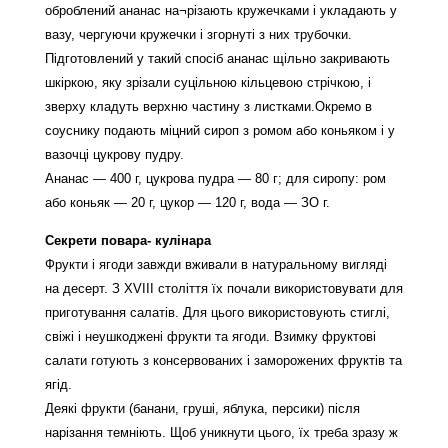
оброблений ананас на¬різають кружечками і укладають у
вазу, чергуючи кружечки і згорнуті з них трубочки.
Підготовлений у такий спосіб ананас щільно закривають
шкіркою, яку зрізали суцільною кільцевою стрічкою, і
зверху кладуть верхню частину з листками.Окремо в
соуснику подають міцний сироп з ромом або коньяком і у
вазочці цукрову пудру.
Ананас — 400 г, цукрова пудра — 80 г; для сиропу: ром
або коньяк — 20 г, цукор — 120 г, вода — ЗО г.
Секрети повара- кулінара
Фрукти і ягоди завжди вживали в натуральному вигляді
на десерт. З XVIII століття їх почали використовувати для
приготування салатів. Для цього використовують стиглі,
свіжі і неушкоджені фрукти та ягоди. Взимку фруктові
салати готують з консервованих і заморожених фруктів та
ягід.
Деякі фрукти (банани, груші, яблука, персики) після
нарізання темніють. Щоб уникнути цього, їх треба зразу ж