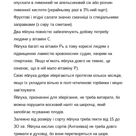
опускати в лимонний чи апельсиновий сік або розчин
лимонної кислоти (украйньому разі в 3%-ний оцет).
Фруктові і ягідні салати значно смачніші із спеціальними
заправками (з сиру та сметани).
Два яблука повністю забезпечують добову потребу
людини у вітаміні С.
Яблука багаті на вітамін Рь а тому корисні людям з
підвищеною ламкістю кровоносних судин, хворим на
гіпертонію. Якщо м’якоть яблука довго не темніє, це
означає, що в ній мало вітаміну Р).
Свіжі яблука добре зберігаються протягом кількох місяців,
якщо їх укладати вільно в полі¬етиленові торбинки і міцно
зав’язувати.
Яблука, призначені для зберігання, не треба витирати, бо
можна порушити восковий наліт на шкірочці, який
запобігає псуванню плодів.
Залежно від розміру і сорту яблука треба пекти від 15 до
ЗО хв. Яблука кислих сортів (Антонівка) не треба довго
тримати в духовці, бо вони перетворяться на шоре.