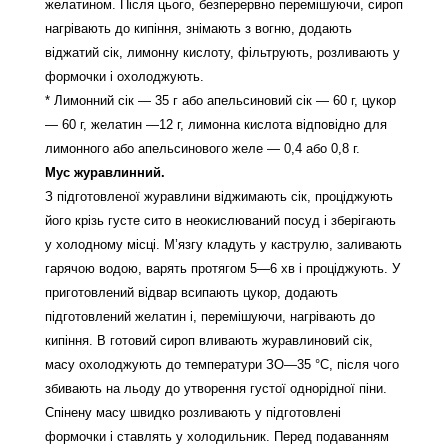
желатином. Після цього, безперервно перемішуючи, сироп
нагрівають до кипіння, знімають з вогню, додають
віджатий сік, лимонну кислоту, фільтрують, розливають у
формочки і охолоджують.
* Лимонний сік — 35 г або апельсиновий сік — 60 г, цукор
— 60 г, желатин —12 г, лимонна кислота відповідно для
лимонного або апельсинового желе — 0,4 або 0,8 г.
Мус журавлинний.
З підготовленої журавлини віджимають сік, проціджують
його крізь густе сито в неокислюваний посуд і зберігають
у холодному місці. М’язгу кладуть у каструлю, заливають
гарячою водою, варять протягом 5—6 хв і проціджують. У
приготовлений відвар всипають цукор, додають
підготовлений желатин і, перемішуючи, нагрівають до
кипіння. В готовий сироп вливають журавлиновий сік,
масу охолоджують до температури ЗО—35 °С, після чого
збивають на льоду до утворення густої однорідної піни.
Спінену масу швидко розливають у підготовлені
формочки і ставлять у холодильник. Перед подаванням