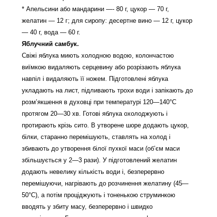
* Апельсини або мандарини —- 80 г, цукор — 70 г,
желатин — 12 г; для сиропу: десертне вино — 12 г, цукор
— 40 г, вода — 60 г.
Яблучний самбук.
Свіжі яблука миють холодною водою, колончастою
виїмкою видаляють серцевину або розрізають яблука
навпіл і видаляють її ножем. Підготовлені яблука
укладають на лист, підливають трохи води і запікають до
розм’якшення в духовці при температурі 120—140°С
протягом 20—30 хв. Готові яблука охолоджують і
протирають крізь сито. В утворене шоре додають цукор,
білки, старанно перемішують, ставлять на холод і
збивають до утворення білої пухкої маси (об’єм маси
збільшується у 2—3 рази). У підготовлений желатин
додають невелику кількість води і, безперервно
перемішуючи, нагрівають до розчинення желатину (45—
50°С), а потім проціджують і тоненькою струминкою
вводять у збиту масу, безперервно і швидко