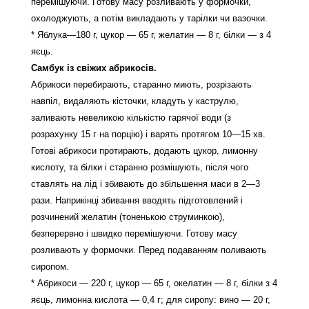
перемішуючи. Готову масу розливають у формочки,
охолоджують, а потім викладають у тарілки чи вазочки.
* Яблука—180 г, цукор — 65 г, желатин — 8 г, білки — з 4
яєць.
Самбук із свіжих абрикосів.
Абрикоси перебирають, старанно миють, розрізають
навпіл, видаляють кісточки, кладуть у каструлю,
заливають невеликою кількістю гарячої води (з
розрахунку 15 г на порцію) і варять протягом 10—15 хв.
Готові абрикоси протирають, додають цукор, лимонну
кислоту, та білки і старанно розмішують, після чого
ставлять на лід і збивають до збільшення маси в 2—3
рази. Наприкінці збивання вводять підготовлений і
розчинений желатин (тоненькою струминкою),
безперервно і швидко перемішуючи. Готову масу
розливають у формочки. Перед подаванням поливають
сиропом.
* Абрикоси — 220 г, цукор — 65 г, окелатин — 8 г, білки з 4
яєць, лимонна кислота — 0,4 г; для сиропу: вино — 20 г,