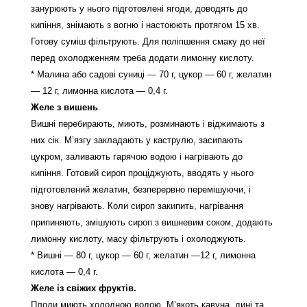
занурюють у нього підготовлені ягоди, доводять до
кипіння, знімають з вогню і настоюють протягом 15 хв.
Готову суміш фільтрують. Для поліпшення смаку до неї
перед охолодженням треба додати лимонну кислоту.
* Малина або садові суниці — 70 г, цукор — 60 г, желатин
— 12 г, лимонна кислота — 0,4 г.
Желе з вишень
.
Вишні перебирають, миють, розминають і віджимають з
них сік. М’язгу закладають у каструлю, засипають
цукром, заливають гарячою водою і нагрівають до
кипіння. Готовий сироп проціджують, вводять у нього
підготовлений желатин, безперервно перемішуючи, і
знову нагрівають. Коли сироп закипить, нагрівання
припиняють, змішують сироп з вишневим соком, додають
лимонну кислоту, масу фільтрують і охолоджують.
* Вишні — 80 г, цукор — 60 г, желатин —12 г, лимонна
кислота — 0,4 г.
Желе із свіжих фруктів.
Плоди миють холодною водою. М’якоть кавуна, дині та