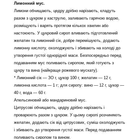
Лимонний мус.
Лимони обчищають, цедру дрібно нарізають, кладуть
разом з цукром у каструлю, заливають гарячою водою,
розміщують і варять протягом кількох хвилин або
настоюють. У цукровий сироп вливають підготовлений
желатин та лимонний сік, добре перемішують, додають
лимонну кислоту, охолоджують і збивають на холоді до
утворення густої однорідної маси. Безпосередньо перед
подаванням мус поливають сиропом, який готують з
цукру та вина (найкраще рожевого мускату).
* Лимонний сік — ЗО г, цукор 100 г, желатин — 12 г,
лимонна кислота — 1 г; для сиропу: вино — 12 г, цукор —
40 г, вода — 60 г.
Апельсиновий або мандариновий мус.
Цитрусові обчищають, цедру дрібно нарізають і
проварюють разом з цукром. У цьому сиропі розчиняють
желатин, додають сік від цитрусових, суміш охолоджують
і збивають до утворення густої маси. Перед подаванням
поливають сиропом та вином.