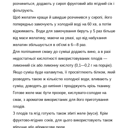
розчиниться, додають у сироп фруктовий або ягідний сік і
фільтрують.
Щоб желатин краще й швидше розчинився у сиропі, його
попередньо замочують у холодній воді на 60 хв, а потім
віджимають. Води для замочування беруть у 5 раз більше
від маси желатину, маючи на увазі, що від набухання
желатин збільшується в об’ємі в 6—8 раз.
Для поліпшення смаку до суміші додають вино, а в разі
недостатньої кислотності використовуваних плодів —
лимонний сік або лимонну кислоту (0,1—0,2 г на порцію).
Якщо суміш буде каламутна, її просвітлюють білком, який
розводять такою ж кількістю холодної води, вливають у
суміш, доводять до кипіння і проціджують крізь тканину.
Готове желе має бути прозоре, кислувато-солодке на
смак, з ароматом використаних для його приготування
плодів.
З плодів та ягід готують також збиті желе (муси). Крім
фруктово-ягідних соків, для цього використовують також
яблучне або абрикосове пюре.