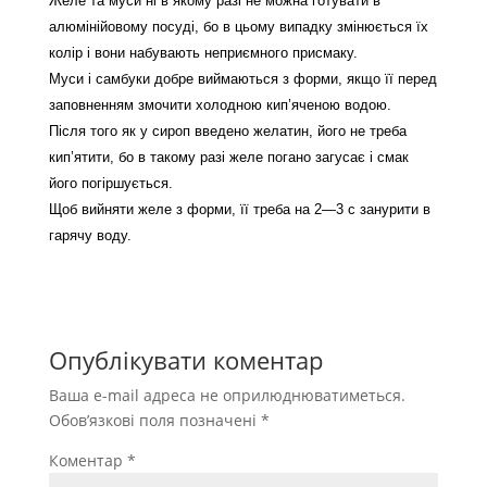
Желе та муси ні в якому разі не можна готувати в
алюмінійовому посуді, бо в цьому випадку змінюється їх
колір і вони набувають неприємного присмаку.
Муси і самбуки добре виймаються з форми, якщо її перед
заповненням змочити холодною кип’яченою водою.
Після того як у сироп введено желатин, його не треба
кип’ятити, бо в такому разі желе погано загусає і смак
його погіршується.
Щоб вийняти желе з форми, її треба на 2—3 с занурити в
гарячу воду.
Опублікувати коментар
Ваша e-mail адреса не оприлюднюватиметься.
Обов’язкові поля позначені
*
Коментар
*