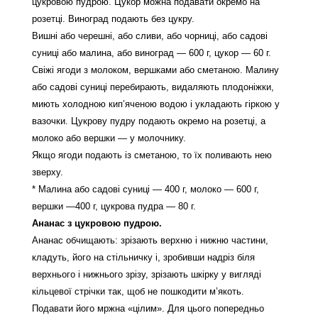
цукровою пудрою. Цукор можна подавати окремо на
розетці. Виноград подають без цукру.
Вишні або черешні, або сливи, або чорниці, або садові
суниці або малина, або виноград — 600 г, цукор — 60 г.
Свіжі ягоди з молоком, вершками або сметаною. Малину
або садові суниці перебирають, видаляють плодоніжки,
миють холодною кип’яченою водою і укладають гіркою у
вазочки. Цукрову пудру подають окремо на розетці, а
молоко або вершки — у молочнику.
Якщо ягоди подають із сметаною, то їх поливають нею
зверху.
* Малина або садові суниці — 400 г, молоко — 600 г,
вершки —400 г, цукрова пудра — 80 г.
Ананас з цукровою пудрою.
Ананас обчищають: зрізають верхню і нижню частини,
кладуть, його на стільничку і, зробивши надріз біля
верхнього і нижнього зрізу, зрізають шкірку у вигляді
кільцевої стрічки так, щоб не пошкодити м’якоть.
Подавати його мржна «цілим». Для цього попередньо