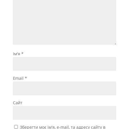
Ім'я
*
Email
*
Сайт
Зберегти моє ім'я, e-mail, та адресу сайту в