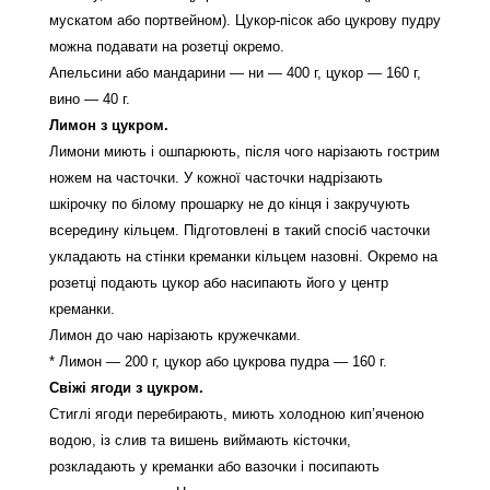
мускатом або портвейном). Цукор-пісок або цукрову пудру
можна подавати на розетці окремо.
Апельсини або мандарини — ни — 400 г, цукор — 160 г,
вино — 40 г.
Лимон з цукром.
Лимони миють і ошпарюють, після чого нарізають гострим
ножем на часточки. У кожної часточки надрізають
шкірочку по білому прошарку не до кінця і закручують
всередину кільцем. Підготовлені в такий спосіб часточки
укладають на стінки креманки кільцем назовні. Окремо на
розетці подають цукор або насипають його у центр
креманки.
Лимон до чаю нарізають кружечками.
* Лимон — 200 г, цукор або цукрова пудра — 160 г.
Свіжі ягоди з цукром.
Стиглі ягоди перебирають, миють холодною кип’яченою
водою, із слив та вишень виймають кісточки,
розкладають у креманки або вазочки і посипають