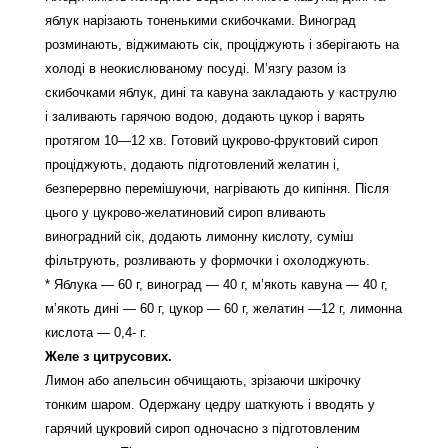
яблук нарізають тоненькими скибочками. Виноград
розминають, віджимають сік, проціджують і зберігають на
холоді в неокислюваному посуді. М’язгу разом із
скибочками яблук, дині та кавуна закладають у каструлю
і заливають гарячою водою, додають цукор і варять
протягом 10—12 хв. Готовий цукрово-фруктовий сироп
проціджують, додають підготовлений желатин і,
безперервно перемішуючи, нагрівають до кипіння. Після
цього у цукрово-желатиновий сироп вливають
виноградний сік, додають лимонну кислоту, суміш
фільтрують, розливають у формочки і охолоджують.
* Яблука — 60 г, виноград — 40 г, м’якоть кавуна — 40 г,
м’якоть дині — 60 г, цукор — 60 г, желатин —12 г, лимонна
кислота — 0,4- г.
Желе з цитрусових.
Лимон або апельсин обчищають, зрізаючи шкірочку
тонким шаром. Одержану цедру шаткують і вводять у
гарячий цукровий сироп одночасно з підготовленим