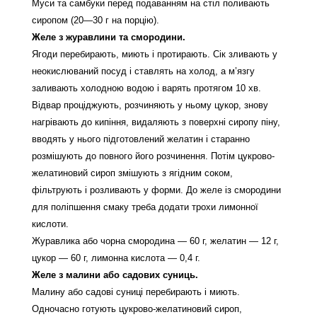
Муси та самбуки перед подаванням на стіл поливають
сиропом (20—30 г на порцію).
Желе з журавлини та смородини.
Ягоди перебирають, миють і протирають. Сік зливають у
неокислюваний посуд і ставлять на холод, а м’язгу
заливають холодною водою і варять протягом 10 хв.
Відвар проціджують, розчиняють у ньому цукор, знову
нагрівають до кипіння, видаляють з поверхні сиропу піну,
вводять у нього підготовлений желатин і старанно
розмішують до повного його розчинення. Потім цукрово-
желатиновий сироп змішують з ягідним соком,
фільтрують і розливають у форми. До желе із смородини
для поліпшення смаку треба додати трохи лимонної
кислоти.
Журавлика або чорна смородина — 60 г, желатин — 12 г,
цукор — 60 г, лимонна кислота — 0,4 г.
Желе з малини або садових суниць.
Малину або садові суниці перебирають і миють.
Одночасно готують цукрово-желатиновий сироп,