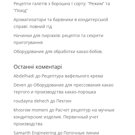
Рецепти галетів з борошна І сорту: “Режим” та
“Похід”
Ароматизатори та барвники в кондитерській
справі: повний гід
Начинки для пиріжків: рецепти та секрети
приготування
Оборудование для обработки какао-бобов.
Останні коментарі
Abdelhadi
до
Рецептура вафельного крема
Deven
до
Оборудование для прессования какао
тертого и производства какао-порошка
roudayna dehech
до
Пектин
khosrow momeni
до
Расчет рецептур на мучные
кондитерские изделия. Первичный учет
производства
Samarth Engineering
до
Поточные линии