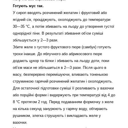
Готують мус так.
У сироп вводять розчинений желатин і фруктовий або
ягідний сік, проціджують, охолоджують до температури
30—35 °С, а потім збивають на льоду до утворення густої
однорідної піни. В результаті збивання об’єм суміші
збільшується у 2—3 рази.
Збите желе з густого фруктового пюре (самбук) готують
трохи інакше. До яблучного або абрикосового пюре
додають цукор та білки і збивають на льоду доти, поки
об’єм маси не збільшиться в 2—3 рази. Після цього в
масу, безперервно перемішуючи, вливають тоненькою
струминкою гарячий розчинений желатин і охолоджують.
Для остаточної підготовки суміші її розливають у вазочки
або порційні форми і видержують при температурі від 4 до
8 °С протягом 2 год. Перед подаванням формочку з желе
на кілька секунд занурюють у гарячу воду, обтирають
рушником, злегка струшують і викладають желе у
вазочки.