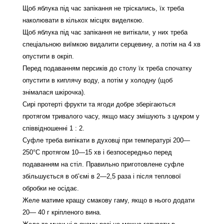
Щоб яблука під час запікання не тріскались, їх треба
наколювати в кількох місцях виделкою.
Щоб яблука під час запікання не витікали, у них треба
спеціальною виїмкою видалити серцевину, а потім на 4 хв
опустити в окріп.
Перед подаванням персиків до столу їх треба спочатку
опустити в киплячу воду, а потім у холодну (щоб
знімалася шкірочка).
Сирі протерті фрукти та ягоди добре зберігаються
протягом тривалого часу, якщо масу змішують з цукром у
співвідношенні 1 : 2.
Суфле треба випікати в духовці при температурі 200—
250°С протягом 10—15 хв і безпосередньо перед
подаванням на стіл. Правильно приготовлене суфле
збільшується в об’ємі в 2—2,5 раза і після теплової
обробки не осідає.
Желе матиме кращу смакову гаму, якщо в нього додати
20— 40 г кріпленого вина.