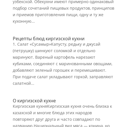
узбекской. Обекухни имеют примерно одинаковый
подбор сочетаний пищевых продуктов, принципов
и приемов приготовления пищи, одну и ту же
кухонную...
Рецепты блюд киргизской кухни
1. Салат «Сусамыр»Капусту, редьку и джусай
(петрушку) шинкуют соломкой и отдельно
маринуют. Вареный картофель нарезают
кубиками, соединяют с маринованными овощами,
добавляют зеленый горошек и перемешивают.
При подаче салат укладывают горкой, заправляют
салатной...
О киргизской кухне
Киргизская кухняКиргизская кухня очень близка к
казахской и многие блюда этих народов
повторяют друг друга и часто совпадают по
названию.Национальный вид мяса — конина, но