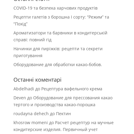
COVID-19 та безпека харчових продуктів
Рецепти галетів з борошна І сорту: “Режим” та
“Похід”
Ароматизатори та барвники в кондитерській
справі: повний гід
Начинки для пиріжків: рецепти та секрети
приготування
Оборудование для обработки какао-бобов.
Останні коментарі
Abdelhadi
до
Рецептура вафельного крема
Deven
до
Оборудование для прессования какао
тертого и производства какао-порошка
roudayna dehech
до
Пектин
khosrow momeni
до
Расчет рецептур на мучные
кондитерские изделия. Первичный учет