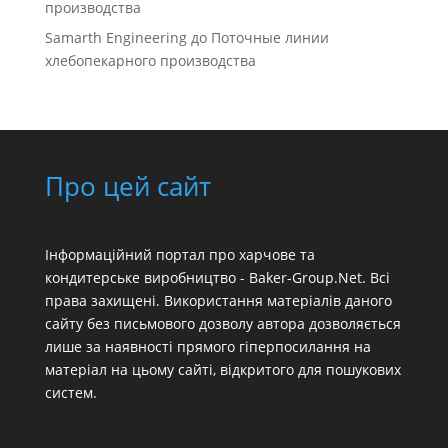
производства
Samarth Engineering
до
Поточные линии
хлебопекарного производства
Про цей сайт
Інформаційний портал про харчове та
кондитерське виробництво - Baker-Group.Net. Всі
права захищені. Використання матеріалів даного
сайту без письмового дозволу автора дозволяється
лише за наявності прямого гіперпосилання на
матеріал на цьому сайті, відкритого для пошукових
систем.